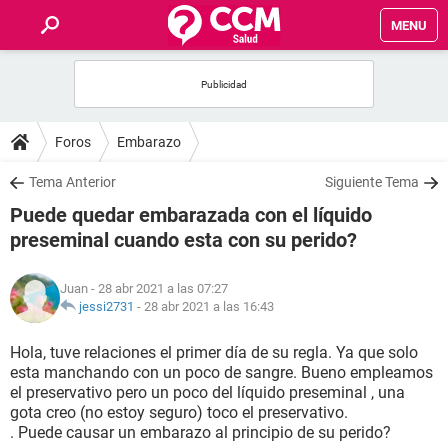
MENU
INICIO
FOROS
Foros
Embarazo
SALUD
Tema Anterior
Siguiente Tema
Puede quedar embarazada con el líquido
FAMILIA
preseminal cuando esta con su perido?
NUTRICIÓN
Juan
- 28 abr 2021 a las 07:27
jessi2731
-
28 abr 2021 a las 16:43
BIENESTAR
Hola, tuve relaciones el primer día de su regla. Ya que solo
esta manchando con un poco de sangre. Bueno empleamos
SEXUALIDAD
el preservativo pero un poco del líquido preseminal , una
gota creo (no estoy seguro) toco el preservativo.
. Puede causar un embarazo al principio de su perido?
GLOSARIO