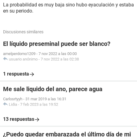
La probabilidad es muy baja sino hubo eyaculación y estaba
en su periodo.
Discusiones similares
El líquido preseminal puede ser blanco?
amelperdomo1209
-
7 nov 2022 a las 00:00
usuario anónimo
-
7 nov 2022 a las 02:38
1 respuesta
Me sale liquido del ano, parece agua
Carlosrtyyh
-
31 mar 2019 a las 16:31
Lidia
-
7 feb 2023 a las 19:52
13 respuestas
¿Puedo quedar embarazada el último día de mi