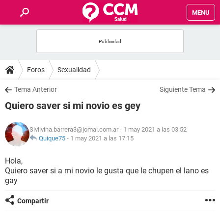
MENU
INICIO
FOROS
Foros
Sexualidad
SALUD
Tema Anterior
Siguiente Tema
Quiero saver si mi novio es gey
FAMILIA
Sivilvina.barrera3@jomai.com.ar
- 1 may 2021 a las 03:52
NUTRICIÓN
Quique75
-
1 may 2021 a las 17:15
Hola,
BIENESTAR
Quiero saver si a mi novio le gusta que le chupen el lano es
gay
SEXUALIDAD
Compartir
GLOSARIO