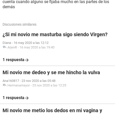
cuenta cuando alguno se fijaba mucho en las partes de los
demás
Discusiones similares
¿Si mi novio me masturba sigo siendo Virgen?
Diana
-
16 may 2020 a las 12:12
ArjenR
-
16 may 2020 a las 19:40
1 respuesta
Mi novio me dedeo y se me hincho la vulva
Ana160817
-
23 nov 2020 a las 05:48
Hermanamayor
-
23 nov 2020 a las 12:25
1 respuesta
Mi novio me metio los dedos en mi vagina y