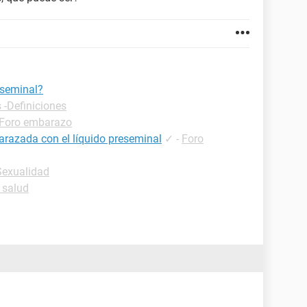
eseminal?
 -Definiciones
Foro embarazo
razada con el líquido preseminal
✓
-
Foro
Sexualidad
 salud