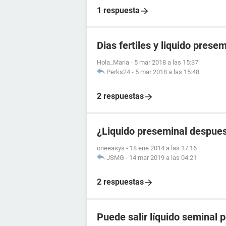
1 respuesta
Dias fertiles y liquido presem
Hola_Maria
-
5 mar 2018 a las 15:37
Perks24
-
5 mar 2018 a las 15:48
2 respuestas
¿Liquido preseminal despues
oneeasys
-
18 ene 2014 a las 17:16
JSMG
-
14 mar 2019 a las 04:21
2 respuestas
Puede salir líquido seminal p