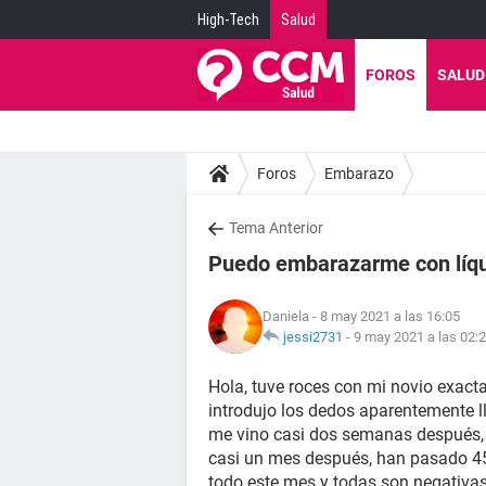
High-Tech
Salud
FOROS
SALUD
Foros
Embarazo
Tema Anterior
Puedo embarazarme con líqu
Daniela
- 8 may 2021 a las 16:05
jessi2731
-
9 may 2021 a las 02:
Hola, tuve roces con mi novio exactam
introdujo los dedos aparentemente lle
me vino casi dos semanas después, a
casi un mes después, han pasado 45
todo este mes y todas son negativas