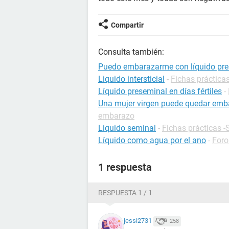
Compartir
Consulta también:
Puedo embarazarme con líquido pr
Liquido intersticial
-
Fichas prácticas
Líquido preseminal en días fértiles
-
Una mujer virgen puede quedar emba
embarazo
Liquido seminal
-
Fichas prácticas -
Líquido como agua por el ano
-
Foro
1 respuesta
RESPUESTA 1 / 1
jessi2731
258