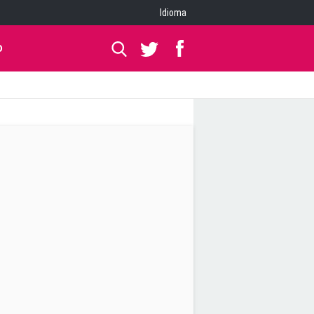
Idioma
O