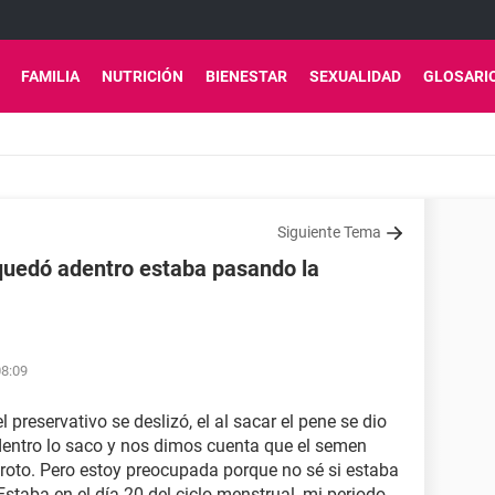
FAMILIA
NUTRICIÓN
BIENESTAR
SEXUALIDAD
GLOSARI
Siguiente Tema
 quedó adentro estaba pasando la
08:09
preservativo se deslizó, el al sacar el pene se dio
dentro lo saco y nos dimos cuenta que el semen
roto. Pero estoy preocupada porque no sé si estaba
Estaba en el día 20 del ciclo menstrual, mi periodo