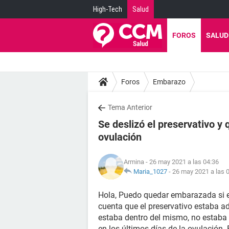
High-Tech
Salud
FOROS
SALUD
Foros
Embarazo
Tema Anterior
Se deslizó el preservativo y
ovulación
Armina
- 26 may 2021 a las 04:36
Maria_1027
-
26 may 2021 a las 
Hola, Puedo quedar embarazada si el 
cuenta que el preservativo estaba a
estaba dentro del mismo, no estaba 
en los últimos días de la ovulación. 