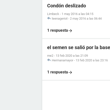
Condón deslizado
Limbeck
-
1 may 2016 a las 04:15
teenageriot
-
2 may 2016 a las 06:44
1 respuesta
el semen se salió por la ba
me2
-
13 feb 2020 a las 21:09
Hermanamayor
-
13 feb 2020 a las 23:16
1 respuesta