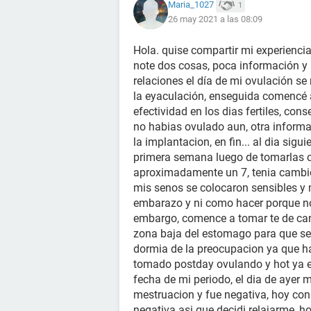
Maria_1027
1
26 may 2021 a las 08:09
Hola. quise compartir mi experienci
note dos cosas, poca información y
relaciones el día de mi ovulación s
la eyaculación, enseguida comencé 
efectividad en los dias fertiles, co
no habias ovulado aun, otra inform
la implantacion, en fin... al dia sig
primera semana luego de tomarlas co
aproximadamente un 7, tenia cambios
mis senos se colocaron sensibles y
embarazo y ni como hacer porque no 
embargo, comence a tomar te de cane
zona baja del estomago para que se
dormia de la preocupacion ya que h
tomado postday ovulando y hot ya er
fecha de mi periodo, el dia de ayer 
mestruacion y fue negativa, hoy con 
negativa asi que decidi relajarme, 