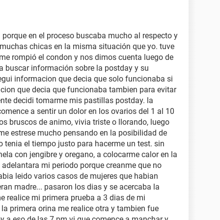
a porque en el proceso buscaba mucho al respecto y
 muchas chicas en la misma situación que yo. tuve
e me rompió el condon y nos dimos cuenta luego de
a buscar información sobre la postday y su
nsegui informacion que decia que solo funcionaba si
acion que decia que funcionaba tambien para evitar
uiente decidi tomarme mis pastillas postday. la
mence a sentir un dolor en los ovarios del 1 al 10
 bruscos de animo, vivia triste o llorando, luego
 me estrese mucho pensando en la posibilidad de
tenia el tiempo justo para hacerme un test. sin
la con jengibre y oregano, a colocarme calor en la
 adelantara mi periodo porque creanme que no
abia leido varios casos de mujeres que habian
an madre... pasaron los dias y se acercaba la
me realice mi primera prueba a 3 dias de mi
la primera orina me realice otra y tambien fue
hoy a eso de las 7 pm vi que comence a manchar y