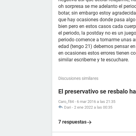
oh sorpresa se me adelanto el perio
botar, sin embargo estoy agradecida 
que hay ocasiones donde pasa algo y
bien pero en estos casos cada cuerp
el periodo, la postday no es un jue
periodo comence a tomarme unas an
edad (tengo 21) debemos pensar en
en ocasiones estos errores tienen c
similar escribeme y te escuchare.
Discusiones similares
El preservativo se resbalo ha
Caro_f84
-
6 mar 2016 a las 21:35
Dari
-
2 ene 2022 a las 00:35
7 respuestas