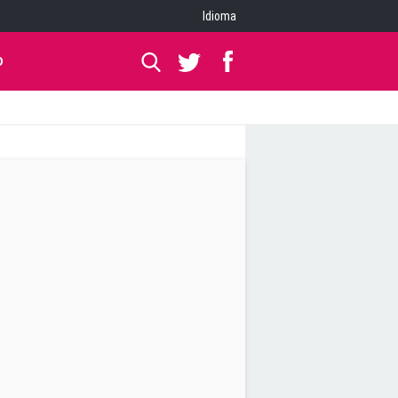
Idioma
O