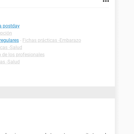
la postday
epción
regulares
-
Fichas prácticas -Embarazo
icas -Salud
 de los profesionales
cas -Salud