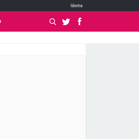
Idioma
O