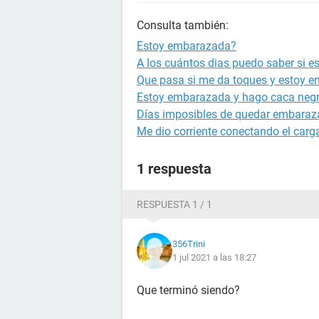
Consulta también:
Estoy embarazada?
A los cuántos dias puedo saber si 
Que pasa si me da toques y estoy 
Estoy embarazada y hago caca neg
Días imposibles de quedar embara
Me dio corriente conectando el carg
1 respuesta
RESPUESTA 1 / 1
356Trini
1 jul 2021 a las 18:27
Que terminó siendo?