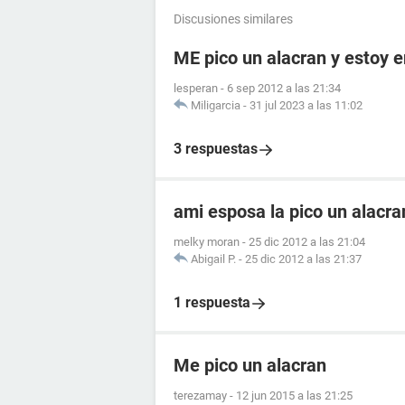
Discusiones similares
ME pico un alacran y estoy
lesperan
-
6 sep 2012 a las 21:34
Miligarcia
-
31 jul 2023 a las 11:02
3 respuestas
ami esposa la pico un alacr
melky moran
-
25 dic 2012 a las 21:04
Abigail P.
-
25 dic 2012 a las 21:37
1 respuesta
Me pico un alacran
terezamay
-
12 jun 2015 a las 21:25