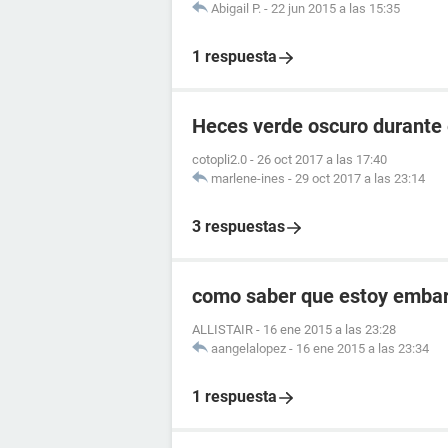
Abigail P.
-
22 jun 2015 a las 15:35
1 respuesta
Heces verde oscuro durante
cotopli2.0
-
26 oct 2017 a las 17:40
marlene-ines
-
29 oct 2017 a las 23:14
3 respuestas
como saber que estoy embara
ALLISTAIR
-
16 ene 2015 a las 23:28
aangelalopez
-
16 ene 2015 a las 23:34
1 respuesta