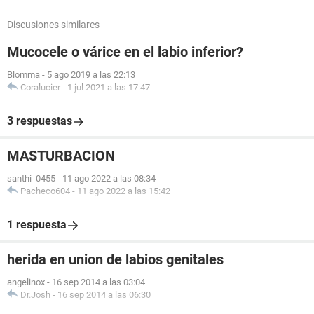
Discusiones similares
Mucocele o várice en el labio inferior?
Blomma
-
5 ago 2019 a las 22:13
Coralucier
-
1 jul 2021 a las 17:47
3 respuestas
MASTURBACION
santhi_0455
-
11 ago 2022 a las 08:34
Pacheco604
-
11 ago 2022 a las 15:42
1 respuesta
herida en union de labios genitales
angelinox
-
16 sep 2014 a las 03:04
Dr.Josh
-
16 sep 2014 a las 06:30