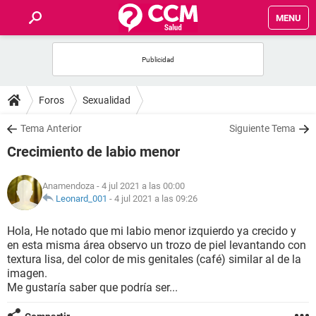
MENU
INICIO
FOROS
Foros
Sexualidad
SALUD
Tema Anterior
Siguiente Tema
Crecimiento de labio menor
FAMILIA
Anamendoza
- 4 jul 2021 a las 00:00
NUTRICIÓN
Leonard_001
-
4 jul 2021 a las 09:26
Hola, He notado que mi labio menor izquierdo ya crecido y
BIENESTAR
en esta misma área observo un trozo de piel levantando con
textura lisa, del color de mis genitales (café) similar al de la
SEXUALIDAD
imagen.
Me gustaría saber que podría ser...
GLOSARIO