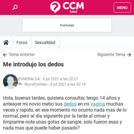
MENU
INICIO
FOROS
Foros
Sexualidad
SALUD
Tema Anterior
Siguiente Tema
Me introdujo los dedos
FAMILIA
ESMERALDA
- 6 jul 2021 a las 22:27
NUTRICIÓN
BryceDamian -
8 jul 2021 a las 02:18
Hola, buenas tardes, quisiera consultar, tengo 14 años y
BIENESTAR
anteayer mi novio metio sus
dedos
en mi
vagina
muchas
veces y rapido, en ese momento no ocurrio nada mas de lo
SEXUALIDAD
normal, pero al dia siguiente por la tarde al orinar y
limpiarme note unas gotas de sangre, solo fueron esas y
nada mas que puede haber pasado?
GLOSARIO