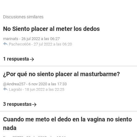
Discusiones similares
No Siento placer al meter los dedos
marinats
-
26 jul 2022 a las 06:27
Pacheco604
-
27 jul 2022 a las 06:20
1 respuesta
¿Por qué no siento placer al masturbarme?
@Andrea257
-
6 nov 2020 a las 17:33
Lagrabi
-
18 jun 2022 a las 22:25
3 respuestas
Cuando me meto el dedo en la vagina no siento
nada