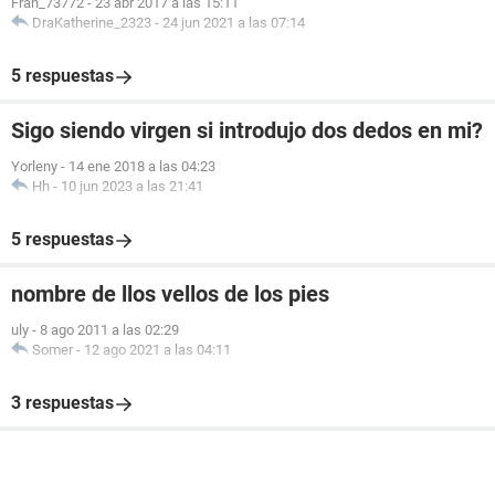
Fran_73772
-
23 abr 2017 a las 15:11
DraKatherine_2323
-
24 jun 2021 a las 07:14
5 respuestas
Sigo siendo virgen si introdujo dos dedos en mi?
Yorleny
-
14 ene 2018 a las 04:23
Hh
-
10 jun 2023 a las 21:41
5 respuestas
nombre de llos vellos de los pies
uly
-
8 ago 2011 a las 02:29
Somer
-
12 ago 2021 a las 04:11
3 respuestas