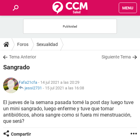
MENU
INICIO
FOROS
Foros
Sexualidad
SALUD
Tema Anterior
Siguiente Tema
Sangrado
FAMILIA
Fafa21cfa
- 14 jul 2021 a las 20:29
NUTRICIÓN
jessi2731
-
15 jul 2021 a las 16:08
El jueves de la semana pasada tomé la post day luego tuve
BIENESTAR
un mini sangrado, luego enferme y tuve que tomar
antibióticos, ahora sangre como si fuera mi menstruación,
SEXUALIDAD
que será?
Compartir
GLOSARIO