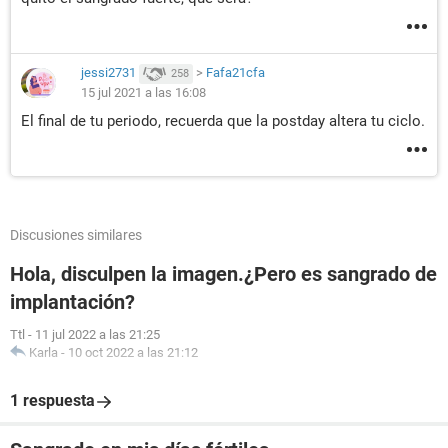
jessi2731
>
Fafa21cfa
258
15 jul 2021 a las 16:08
El final de tu periodo, recuerda que la postday altera tu ciclo.
Discusiones similares
Hola, disculpen la imagen.¿Pero es sangrado de
implantación?
Ttl
-
11 jul 2022 a las 21:25
Karla
-
10 oct 2022 a las 21:12
1 respuesta