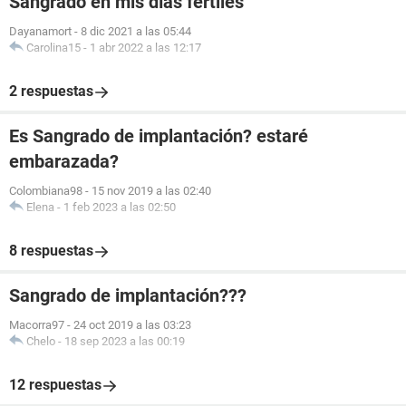
Sangrado en mis días fértiles
Dayanamort
-
8 dic 2021 a las 05:44
Carolina15
-
1 abr 2022 a las 12:17
2 respuestas
Es Sangrado de implantación? estaré
embarazada?
Colombiana98
-
15 nov 2019 a las 02:40
Elena
-
1 feb 2023 a las 02:50
8 respuestas
Sangrado de implantación???
Macorra97
-
24 oct 2019 a las 03:23
Chelo
-
18 sep 2023 a las 00:19
12 respuestas