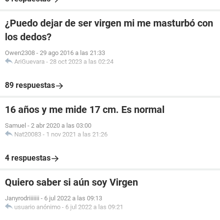
¿Puedo dejar de ser virgen mi me masturbó con
los dedos?
Owen2308
-
29 ago 2016 a las 21:33
AriGuevara
-
28 oct 2023 a las 02:24
89 respuestas
16 años y me mide 17 cm. Es normal
Samuel
-
2 abr 2020 a las 03:00
Nat20083
-
1 nov 2021 a las 21:26
4 respuestas
Quiero saber si aún soy Virgen
Janyrodriiiiiii
-
6 jul 2022 a las 09:13
usuario anónimo
-
6 jul 2022 a las 09:21