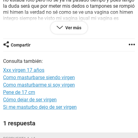
la duda será que por meter mis dedos o tampones se rompió
mi himen la verdad no sé como se ve una vagina con himen
integro siempre he visto mi vagina igual mi vagina es
pequeña y solo me pongo tampones y me meto los dedos
Ver más
será que ya no soy virgen nunca me ha dolido ponerme un
tampón o meter mis dedos y pues no sé si por masturbarme
rompa mi himen porfa ayuda alguien tengo la duda
Compartir
Consulta también:
Xxx virgen 17 años
Como masturbarse siendo virgen
Como masturbarme si soy virgen
Pene de 17 cm
Cómo dejar de ser virgen
Si me masturbo dejo de ser virgen
1 respuesta