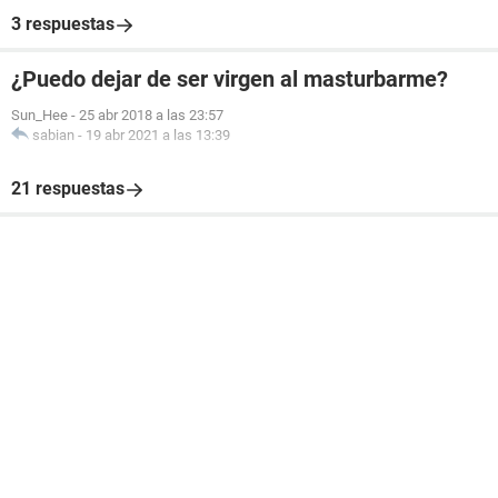
3 respuestas
¿Puedo dejar de ser virgen al masturbarme?
Sun_Hee
-
25 abr 2018 a las 23:57
sabian
-
19 abr 2021 a las 13:39
21 respuestas