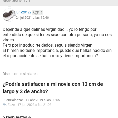
RESPUESTA 1 / 1
luna20122
8
24 jul 2021 a las 15:46
Depende a que definas virginidad... yo lo tengo por
entendido de que si tenes sexo con otra persona, ya no sos
virgen.
Pero por introducirte dedos, seguis siendo virgen.
El himen no tiene importancia, puede que hallas nacido sin
el ó por accidente se halla roto y tiene importancia?
Discusiones similares
¿Podría satisfacer a mi novia con 13 cm de
largo y 3 de ancho?
JuanBalcazar
-
17 abr 2019 a las 00:55
Faze
-
17 jun 2023 a las 21:03
5 respuestas