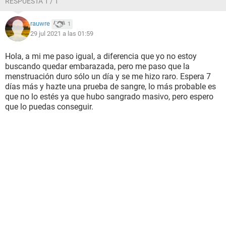
RESPUESTA 1 / 1
como si fuera el ultimo día de mi regla y se me hizo extraño
y de ahí ya no volví a sangrar más
rauwre
1
(aquí ya empecé a dudar si era sangrado de implantación o
29 jul 2021 a las 01:59
no)
Solo tuve un ligero manchado marron 4 días después que
Hola, a mi me paso igual, a diferencia que yo no estoy
sería el de 24 de junio (y el supuesto día donde tenía que
buscando quedar embarazada, pero me paso que la
bajarme)
menstruación duro sólo un día y se me hizo raro. Espera 7
días más y hazte una prueba de sangre, lo más probable es
Me hice dos pruebas de embarazo el día 27 de Julio y las
que no lo estés ya que hubo sangrado masivo, pero espero
dos salieron negativas.
que lo puedas conseguir.
No se si tengo que espera más tiempo para volverme las a
hacerme las pruebas de embarazo o ese sangrado fue por
algo más.
Ahorita ya no tengo ningún síntoma mas que dolor de
cabeza, un poco de Mareos leves y flujo blanco que se
estira. Ya pasaron 5 días desde la supuesta menstruación.
Literalmente se podría decir que sólo tuve un día y medí de
regla.