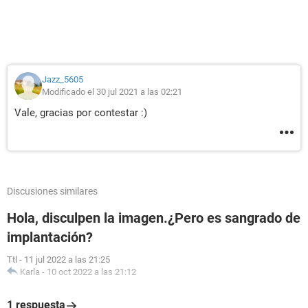
Si a alguien le paso igual me gustaría saber que era lo que
tenían.
PD : No he ido al doctor ya que por el momento no cuento
con seguro medíco.
Jazz_5605
Modificado el 30 jul 2021 a las 02:21
Vale, gracias por contestar :)
Discusiones similares
Hola, disculpen la imagen.¿Pero es sangrado de
implantación?
Ttl
-
11 jul 2022 a las 21:25
Karla
-
10 oct 2022 a las 21:12
1 respuesta