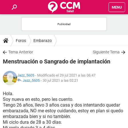
MENU
INICIO
FOROS
Foros
Embarazo
SALUD
Tema Anterior
Siguiente Tema
Menstruación o Sangrado de implantación
FAMILIA
Jazz_5605
- Modificado el 29 jul 2021 a las 06:47
NUTRICIÓN
Jazz_5605
-
30 jul 2021 a las 02:21
Hola.
BIENESTAR
Soy nueva en esto, pero les cuento.
Tengo 26 años, llevo 3 años casa y dos intentando quedar
SEXUALIDAD
embarazada, NO me estoy cuidando, estoy en plan si quedo
embarazada bien y si no también.
Mi ciclo dura de 28 a 30 días.
GLOSARIO
Mi regla durade 3 a 4 días.