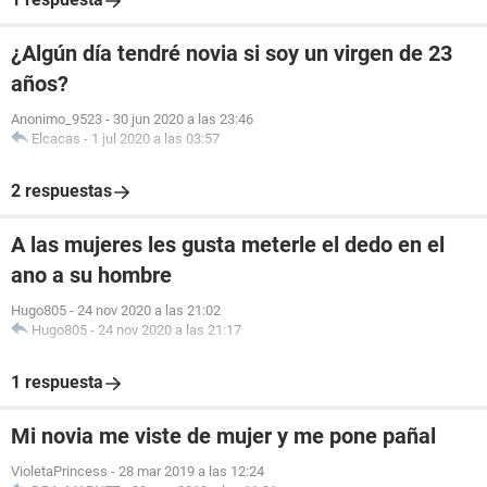
¿Algún día tendré novia si soy un virgen de 23
años?
Anonimo_9523
-
30 jun 2020 a las 23:46
Elcacas
-
1 jul 2020 a las 03:57
2 respuestas
A las mujeres les gusta meterle el dedo en el
ano a su hombre
Hugo805
-
24 nov 2020 a las 21:02
Hugo805
-
24 nov 2020 a las 21:17
1 respuesta
Mi novia me viste de mujer y me pone pañal
VioletaPrincess
-
28 mar 2019 a las 12:24