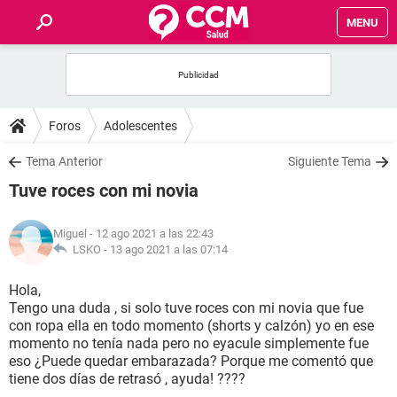
MENU
INICIO
FOROS
Foros
Adolescentes
SALUD
Tema Anterior
Siguiente Tema
Tuve roces con mi novia
FAMILIA
Miguel
- 12 ago 2021 a las 22:43
NUTRICIÓN
LSKO -
13 ago 2021 a las 07:14
Hola,
BIENESTAR
Tengo una duda , si solo tuve roces con mi novia que fue
con ropa ella en todo momento (shorts y calzón) yo en ese
SEXUALIDAD
momento no tenía nada pero no eyacule simplemente fue
eso ¿Puede quedar embarazada? Porque me comentó que
tiene dos días de retrasó , ayuda! ????
GLOSARIO