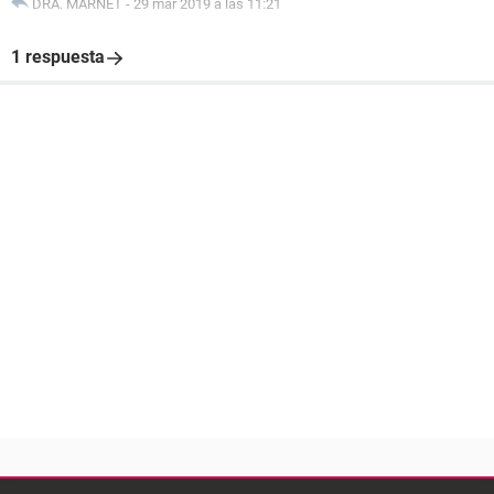
DRA. MARNET
-
29 mar 2019 a las 11:21
1 respuesta