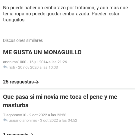
No puede haber un embarazo por frotación, y aun mas que
tenia ropa no puede quedar embarazada. Pueden estar
tranquilos
Discusiones similares
ME GUSTA UN MONAGUILLO
anonima1000
-
16 jul 2014 a las 21:26
rich
-
20 nov 2020 a las 10:03
25 respuestas
Que pasa si mi novia me toca el pene y me
masturba
Tiagobravo10
-
2 oct 2022 a las 23:58
usuario anónimo
-
3 oct 2022 a las 04:52
1 respuesta