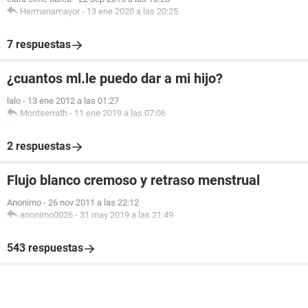
Hermanamayor
-
13 ene 2020 a las 20:25
7 respuestas
¿cuantos ml.le puedo dar a mi hijo?
lalo
-
13 ene 2012 a las 01:27
Montserrath
-
11 ene 2019 a las 07:06
2 respuestas
Flujo blanco cremoso y retraso menstrual
Anonimo
-
26 nov 2011 a las 22:12
anonimo0026
-
31 may 2019 a las 21:49
543 respuestas