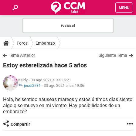
MENU
INICIO
FOROS
Foros
Embarazo
SALUD
Tema Anterior
Siguiente Tema
Estoy esterelizada hace 5 años
FAMILIA
Keidy
- 30 ago 2021 a las 16:21
NUTRICIÓN
jessi2731
-
30 ago 2021 a las 19:36
Hola, he sentido náuseas mareos y estos últimos días siento
BIENESTAR
algo q se mueve en mi vientre. Hay posibilidades de un
embarazo?
SEXUALIDAD
Compartir
GLOSARIO