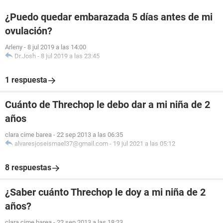
¿Puedo quedar embarazada 5 días antes de mi
ovulación?
Arleny
-
8 jul 2019 a las 14:00
Dr.Josh
-
8 jul 2019 a las 23:45
1 respuesta
Cuánto de Threchop le debo dar a mi niña de 2
años
clara cime barea
-
22 sep 2013 a las 06:35
alvaresjoseismael37@gmail.com
-
19 jul 2021 a las 05:12
8 respuestas
¿Saber cuánto Threchop le doy a mi niña de 2
años?
clara cime barea
-
22 sep 2013 a las 18:23