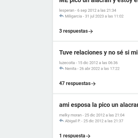
ME pico un alacran y estoy
lesperan
-
6 sep 2012 a las 21:34
Miligarcia
-
31 jul 2023 a las 11:02
3 respuestas
Tuve relaciones y no sé si mi
luzecoita
-
15 dic 2012 a las 06:36
Nenita
-
26 abr 2022 a las 17:22
47 respuestas
ami esposa la pico un alacr
melky moran
-
25 dic 2012 a las 21:04
Abigail P.
-
25 dic 2012 a las 21:37
1 respuesta