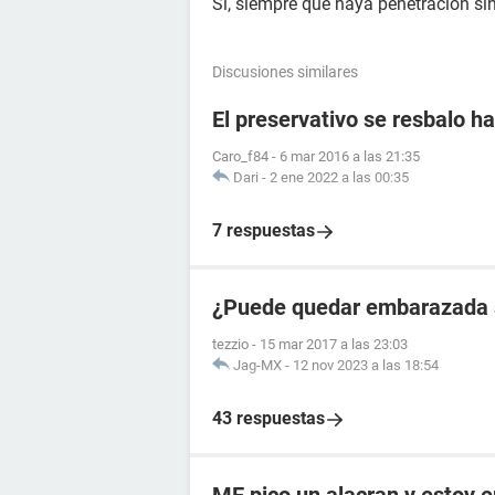
Si, siempre que haya penetración si
Discusiones similares
El preservativo se resbalo ha
Caro_f84
-
6 mar 2016 a las 21:35
Dari
-
2 ene 2022 a las 00:35
7 respuestas
¿Puede quedar embarazada si
tezzio
-
15 mar 2017 a las 23:03
Jag-MX
-
12 nov 2023 a las 18:54
43 respuestas