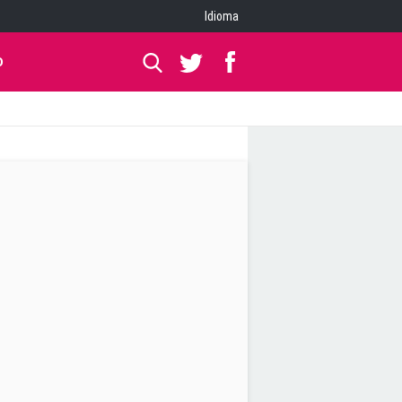
Idioma
O