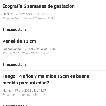
Ecografía 6 semanas de gestación
AleNava
-
22 nov 2014 a las 20:20
Aída María
-
26 nov 2014 a las 11:47
1 respuesta
Pensé de 12 cm
Rascabuches4
-
20 abr 2021 a las 17:06
jessi2731
-
20 abr 2021 a las 20:05
1 respuesta
Tengo 14 años y me mide 12cm es buena
medida para mí edad?
Manuel
-
17 ene 2022 a las 18:07
Oscar
-
1 mar 2022 a las 12:48