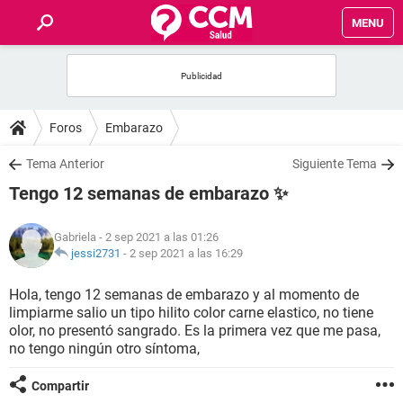
MENU
INICIO
FOROS
Foros
Embarazo
SALUD
Tema Anterior
Siguiente Tema
Tengo 12 semanas de embarazo ✨
FAMILIA
Gabriela
- 2 sep 2021 a las 01:26
NUTRICIÓN
jessi2731
-
2 sep 2021 a las 16:29
Hola, tengo 12 semanas de embarazo y al momento de
BIENESTAR
limpiarme salio un tipo hilito color carne elastico, no tiene
olor, no presentó sangrado. Es la primera vez que me pasa,
SEXUALIDAD
no tengo ningún otro síntoma,
Compartir
GLOSARIO