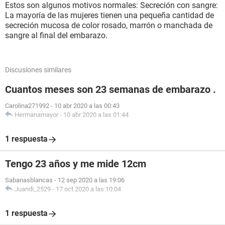
Estos son algunos motivos normales: Secreción con sangre:
La mayoría de las mujeres tienen una pequeña cantidad de
secreción mucosa de color rosado, marrón o manchada de
sangre al final del embarazo.
Discusiones similares
Cuantos meses son 23 semanas de embarazo .
Carolina271992
-
10 abr 2020 a las 00:43
Hermanamayor
-
10 abr 2020 a las 01:44
1 respuesta
Tengo 23 años y me mide 12cm
Sabanasblancas
-
12 sep 2020 a las 19:06
Juandi_2529
-
17 oct 2020 a las 10:04
1 respuesta