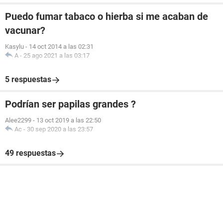
Puedo fumar tabaco o hierba si me acaban de
vacunar?
Kasylu
-
14 oct 2014 a las 02:31
A
-
25 ago 2021 a las 03:17
5 respuestas
Podrían ser papilas grandes ?
Alee2299
-
13 oct 2019 a las 22:50
Ac
-
30 sep 2020 a las 23:57
49 respuestas