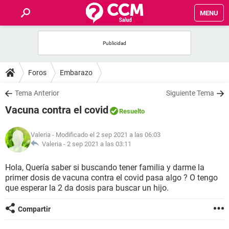
MENU
INICIO
FOROS
Foros
Embarazo
SALUD
Tema Anterior
Siguiente Tema
Vacuna contra el covid
Resuelto
FAMILIA
Valeria
- Modificado el 2 sep 2021 a las 06:03
NUTRICIÓN
Valeria -
2 sep 2021 a las 03:11
Hola, Quería saber si buscando tener familia y darme la
BIENESTAR
primer dosis de vacuna contra el covid pasa algo ? O tengo
que esperar la 2 da dosis para buscar un hijo.
SEXUALIDAD
Compartir
GLOSARIO