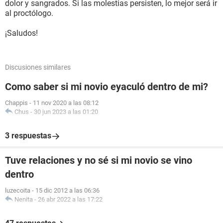
dolor y sangrados. Si las molestias persisten, lo mejor será ir
al proctólogo.
¡Saludos!
Discusiones similares
Como saber si mi novio eyaculó dentro de mi?
Chappis
-
11 nov 2020 a las 08:12
Chus
-
30 jun 2023 a las 01:20
3 respuestas
Tuve relaciones y no sé si mi novio se vino
dentro
luzecoita
-
15 dic 2012 a las 06:36
Nenita
-
26 abr 2022 a las 17:22