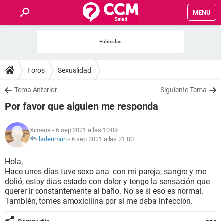
MENU
INICIO
FOROS
Foros
Sexualidad
SALUD
Tema Anterior
Siguiente Tema
Por favor que alguien me responda
FAMILIA
Ximena
- 6 sep 2021 a las 10:09
NUTRICIÓN
ladeumun
-
6 sep 2021 a las 21:00
Hola,
BIENESTAR
Hace unos días tuve sexo anal con mi pareja, sangre y me
dolió, estoy dias estado con dolor y tengo la sensación que
SEXUALIDAD
querer ir constantemente al baño. No se si eso es normal.
También, tomes amoxicilina por si me daba infección.
GLOSARIO