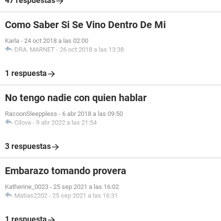
47 respuestas
Como Saber Si Se Vino Dentro De Mi
Karla
-
24 oct 2018 a las 02:00
DRA. MARNET
-
26 oct 2018 a las 13:38
1 respuesta
No tengo nadie con quien hablar
RacoonSleeppless
-
6 abr 2018 a las 09:50
Cilova
-
9 abr 2022 a las 21:54
3 respuestas
Embarazo tomando provera
Katherine_0023
-
25 sep 2021 a las 16:02
Matias2202
-
25 sep 2021 a las 16:31
1 respuesta