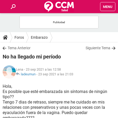
MENU
INICIO
FOROS
Foros
Embarazo
SALUD
Tema Anterior
Siguiente Tema
No ha llegado mi período
FAMILIA
Lena
- 23 sep 2021 a las 12:58
NUTRICIÓN
ladeumun
-
23 sep 2021 a las 21:03
Hola,
BIENESTAR
Es posible que esté embarazada sin síntomas de ningún
tipo??
SEXUALIDAD
Tengo 7 dias de retraso, siempre me he cuidado en mis
relaciones con preservativos y unas pocas veces con la
eyaculación fuera de la vagina. Puedo quedar
GLOSARIO
embarazada????