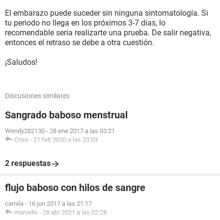
El embarazo puede suceder sin ninguna sintomatología. Si
tu periodo no llega en los próximos 3-7 días, lo
recomendable sería realizarte una prueba. De salir negativa,
entonces el retraso se debe a otra cuestión.
¡Saludos!
Discusiones similares
Sangrado baboso menstrual
Wendy282130
-
28 ene 2017 a las 03:21
Criss
-
21 feb 2020 a las 23:03
2 respuestas
flujo baboso con hilos de sangre
camila
-
16 jun 2017 a las 21:17
marvelis
-
28 abr 2021 a las 02:28