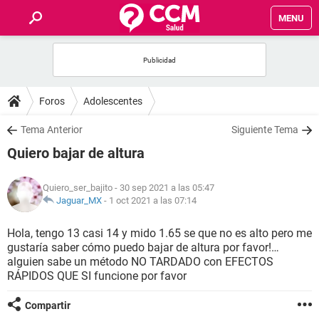
MENU
INICIO
FOROS
Foros
Adolescentes
SALUD
Tema Anterior
Siguiente Tema
Quiero bajar de altura
FAMILIA
Quiero_ser_bajito
- 30 sep 2021 a las 05:47
NUTRICIÓN
Jaguar_MX
-
1 oct 2021 a las 07:14
Hola, tengo 13 casi 14 y mido 1.65 se que no es alto pero me
BIENESTAR
gustaría saber cómo puedo bajar de altura por favor!…
alguien sabe un método NO TARDADO con EFECTOS
SEXUALIDAD
RÁPIDOS QUE SI funcione por favor
Compartir
GLOSARIO