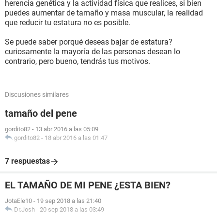
herencia genética y la actividad física que realices, si bien
puedes aumentar de tamaño y masa muscular, la realidad
que reducir tu estatura no es posible.
Se puede saber porqué deseas bajar de estatura?
curiosamente la mayoría de las personas desean lo
contrario, pero bueno, tendrás tus motivos.
Discusiones similares
tamaño del pene
gordito82
-
13 abr 2016 a las 05:09
gordito82
-
18 abr 2016 a las 01:47
7 respuestas
EL TAMAÑO DE MI PENE ¿ESTA BIEN?
JotaEle10
-
19 sep 2018 a las 21:40
Dr.Josh
-
20 sep 2018 a las 03:49