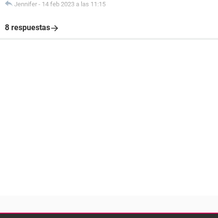
Jennifer
-
14 feb 2023 a las 11:15
8 respuestas