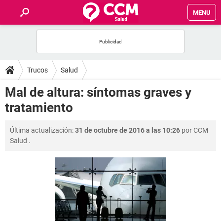
MENU
INICIO
FOROS
Trucos
Salud
SALUD
Mal de altura: síntomas graves y
tratamiento
FAMILIA
Última actualización:
31 de octubre de 2016 a las 10:26
por
CCM
NUTRICIÓN
Salud
.
BIENESTAR
SEXUALIDAD
GLOSARIO