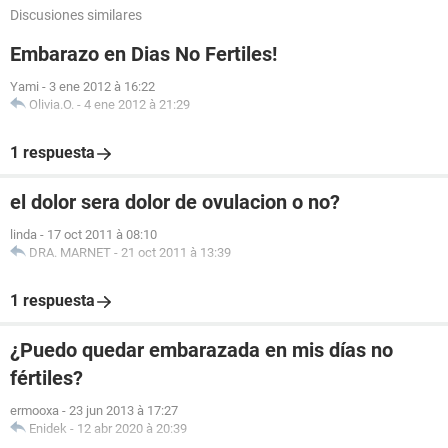
Discusiones similares
Embarazo en Dias No Fertiles!
Yami
-
3 ene 2012 à 16:22
Olivia.O.
-
4 ene 2012 à 21:29
1 respuesta
el dolor sera dolor de ovulacion o no?
linda
-
17 oct 2011 à 08:10
DRA. MARNET
-
21 oct 2011 à 13:39
1 respuesta
¿Puedo quedar embarazada en mis días no
fértiles?
ermooxa
-
23 jun 2013 à 17:27
Enidek
-
12 abr 2020 à 20:39