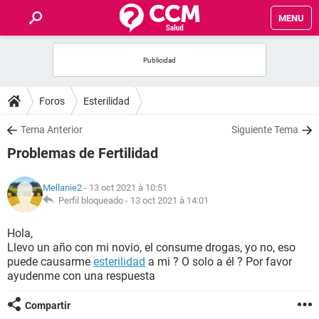
MENU
INICIO
FORUMS
Foros
Esterilidad
SALUD
Tema Anterior
Siguiente Tema
Problemas de Fertilidad
FAMILIA
Mellanie2
- 13 oct 2021 à 10:51
NUTRICIÓN
Perfil bloqueado -
13 oct 2021 à 14:01
Hola,
BIENESTAR
Llevo un año con mi novio, el consume drogas, yo no, eso
puede causarme
esterilidad
a mi ? O solo a él ? Por favor
SEXUALIDAD
ayudenme con una respuesta
Compartir
GLOSARIO