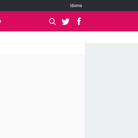
Idioma
O