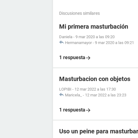
Discusiones similares
Mi primera masturbación
Daniela
-
9 mar 2020 a las 09:20
Hermanamayor
-
9 mar 2020 a las 09:21
1 respuesta
Masturbacion con objetos
LOPIBI
-
12 mar 2022 a las 17:30
Maricela_
-
12 mar 2022 a las 23:23
1 respuesta
Uso un peine para masturbar