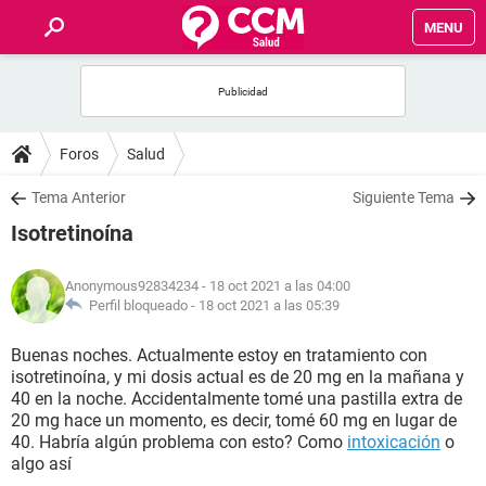
MENU
INICIO
FOROS
Foros
Salud
SALUD
Tema Anterior
Siguiente Tema
Isotretinoína
FAMILIA
Anonymous92834234
- 18 oct 2021 a las 04:00
NUTRICIÓN
Perfil bloqueado -
18 oct 2021 a las 05:39
Buenas noches. Actualmente estoy en tratamiento con
BIENESTAR
isotretinoína, y mi dosis actual es de 20 mg en la mañana y
40 en la noche. Accidentalmente tomé una pastilla extra de
SEXUALIDAD
20 mg hace un momento, es decir, tomé 60 mg en lugar de
40. Habría algún problema con esto? Como
intoxicación
o
algo así
GLOSARIO