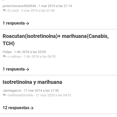
javierchocano4564546
-
1 mar 2019 a las 21:14
Dr.Josh
-
2 mar 2019 a las 01:46
1 respuesta
Roacutan(isotretinoina)+ marihuana(Canabis,
TCH)
Felipe
-
1 dic 2018 a las 05:09
c-salinas
-
1 dic 2018 a las 06:55
1 respuesta
Isotretinoina y marihuana
Jaimegarcor
-
11 mar 2014 a las 21:50
maldonadomaldo
-
21 may 2020 a las 04:31
12 respuestas