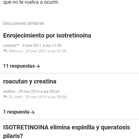
que no te vuelva a ocurrir.
Discusiones similares
Enrojecimiento por isotretinoína
celeste^^
-
3 ene 2011 a las 11:49
Marcus
-
25 sep 2021 a las 01:30
11 respuestas
roacutan y creatina
andres
-
29 nov 2014 a las 00:24
Dr.Josh
-
29 nov 2014 a las 05:08
1 respuesta
ISOTRETINOINA elimina espinilla y queratosis
pilaris?