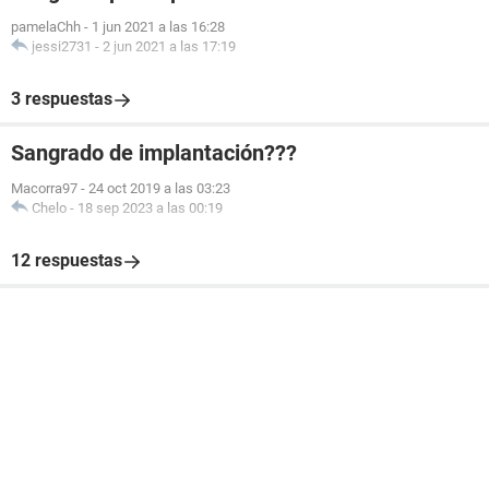
pamelaChh
-
1 jun 2021 a las 16:28
jessi2731
-
2 jun 2021 a las 17:19
3 respuestas
Sangrado de implantación???
Macorra97
-
24 oct 2019 a las 03:23
Chelo
-
18 sep 2023 a las 00:19
12 respuestas