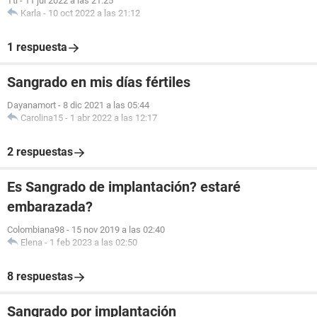
Ttl
-
11 jul 2022 a las 21:25
Karla
-
10 oct 2022 a las 21:12
1 respuesta
Sangrado en mis días fértiles
Dayanamort
-
8 dic 2021 a las 05:44
Carolina15
-
1 abr 2022 a las 12:17
2 respuestas
Es Sangrado de implantación? estaré
embarazada?
Colombiana98
-
15 nov 2019 a las 02:40
Elena
-
1 feb 2023 a las 02:50
8 respuestas
Sangrado por implantación