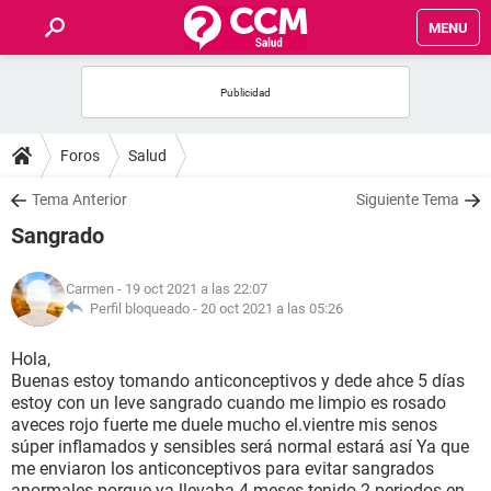
MENU
INICIO
FOROS
Foros
Salud
SALUD
Tema Anterior
Siguiente Tema
Sangrado
FAMILIA
Carmen
- 19 oct 2021 a las 22:07
NUTRICIÓN
Perfil bloqueado -
20 oct 2021 a las 05:26
Hola,
BIENESTAR
Buenas estoy tomando anticonceptivos y dede ahce 5 días
estoy con un leve sangrado cuando me limpio es rosado
SEXUALIDAD
aveces rojo fuerte me duele mucho el.vientre mis senos
súper inflamados y sensibles será normal estará así Ya que
me enviaron los anticonceptivos para evitar sangrados
GLOSARIO
anormales porque ya llevaba 4 meses tenido 2 periodos en