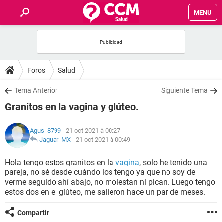
MENU
INICIO
FORUMS
Foros
Salud
SALUD
Tema Anterior
Siguiente Tema
Granitos en la vagina y glúteo.
FAMILIA
Agus_8799
- 21 oct 2021 à 00:27
NUTRICIÓN
Jaguar_MX
-
21 oct 2021 à 00:49
Hola tengo estos granitos en la
vagina
, solo he tenido una
BIENESTAR
pareja, no sé desde cuándo los tengo ya que no soy de
verme seguido ahí abajo, no molestan ni pican. Luego tengo
SEXUALIDAD
estos dos en el glúteo, me salieron hace un par de meses.
Compartir
GLOSARIO