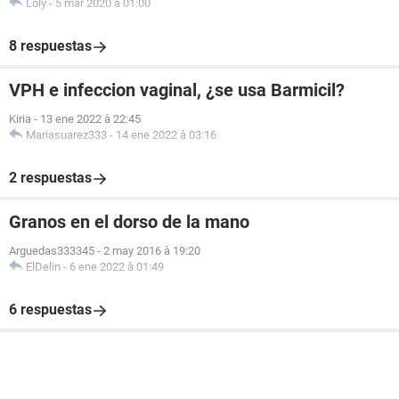
Loly
-
5 mar 2020 à 01:00
8 respuestas
VPH e infeccion vaginal, ¿se usa Barmicil?
Kiria
-
13 ene 2022 à 22:45
Mariasuarez333
-
14 ene 2022 à 03:16
2 respuestas
Granos en el dorso de la mano
Arguedas333345
-
2 may 2016 à 19:20
ElDelin
-
6 ene 2022 à 01:49
6 respuestas