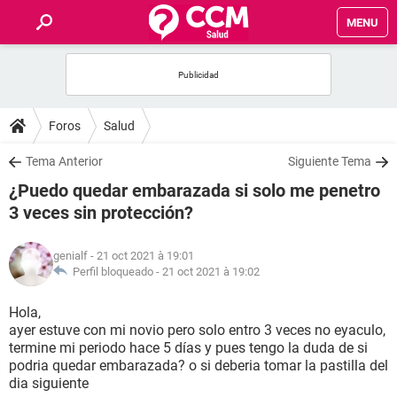
MENU
INICIO
FORUMS
Foros
Salud
SALUD
Tema Anterior
Siguiente Tema
¿Puedo quedar embarazada si solo me penetro
FAMILIA
3 veces sin protección?
NUTRICIÓN
genialf
- 21 oct 2021 à 19:01
Perfil bloqueado -
21 oct 2021 à 19:02
BIENESTAR
Hola,
ayer estuve con mi novio pero solo entro 3 veces no eyaculo,
SEXUALIDAD
termine mi periodo hace 5 días y pues tengo la duda de si
podria quedar embarazada? o si deberia tomar la pastilla del
dia siguiente
GLOSARIO