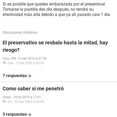
Si es posible que quedes embarazada por el preseminal.
Tomarse la pastilla des día después, no tendrá su
efectividad más alta debido a que ya ah pasado casi 1 día
Discusiones similares
El preservativo se resbalo hasta la mitad, hay
riesgo?
Caro_f84
-
6 mar 2016 à 21:35
Dari
-
2 ene 2022 à 00:35
7 respuestas
Como saber si me penetró
Celes
-
29 jul 2019 à 17:41
Xd
-
23 mar 2022 à 04:55
3 respuestas