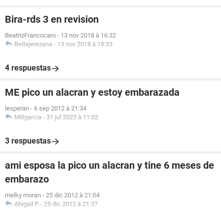
Bira-rds 3 en revision
BeatrizFrancocaro
-
13 nov 2018 à 16:32
Beitajerezana
-
13 nov 2018 à 18:33
4 respuestas
ME pico un alacran y estoy embarazada
lesperan
-
6 sep 2012 à 21:34
Miligarcia
-
31 jul 2023 à 11:02
3 respuestas
ami esposa la pico un alacran y tine 6 meses de
embarazo
melky moran
-
25 dic 2012 à 21:04
Abigail P.
-
25 dic 2012 à 21:37