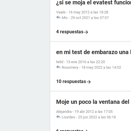
¿si se moja el evatest funci
Vaale
-
16 may 2012 a las 18:28
Mic
-
29 oct 2021 a las 07:07
4 respuestas
en mi test de embarazo una l
telid
-
13 ene 2016 a las 22:20
Rousmery
-
18 may 2022 a las 14:02
10 respuestas
Moje un poco la ventana del
Alejandra
-
19 abr 2012 a las 17:05
Lourdes
-
25 jun 2022 a las 06:18