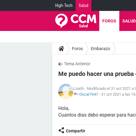
High-Tech
Salud
FOROS
SALUD
Foros
Embarazo
Tema Anterior
Me puedo hacer una prueba
Lizeth
- Modificado el 31 oct 2021 a 
Oscar7647
-
31 oct 2021 a las 16
Hola,
Cuantos dias debo esperar para ha
Compartir