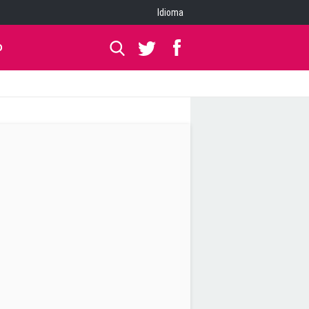
Idioma
O