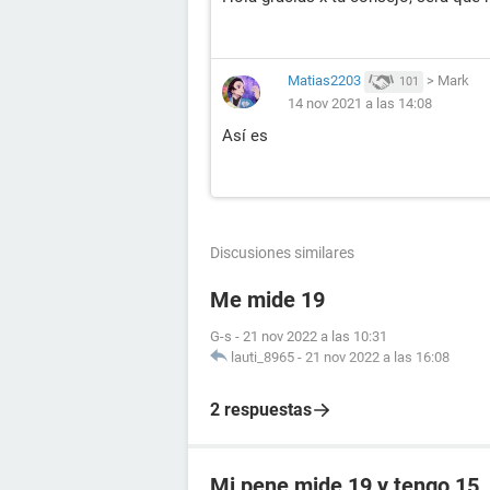
Matias2203
>
Mark
101
14 nov 2021 a las 14:08
Así es
Discusiones similares
Me mide 19
G-s
-
21 nov 2022 a las 10:31
lauti_8965
-
21 nov 2022 a las 16:08
2 respuestas
Mi pene mide 19 y tengo 15