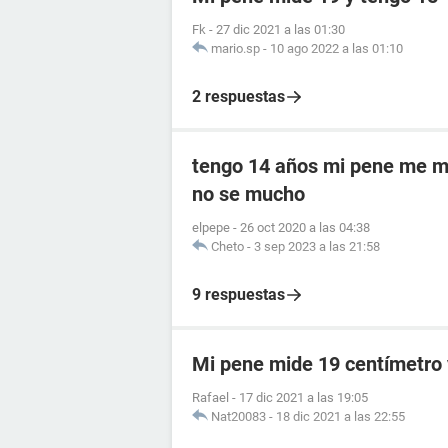
Fk
-
27 dic 2021 a las 01:30
mario.sp
-
10 ago 2022 a las 01:10
2 respuestas
tengo 14 años mi pene me mi
no se mucho
elpepe
-
26 oct 2020 a las 04:38
Cheto
-
3 sep 2023 a las 21:58
9 respuestas
Mi pene mide 19 centímetro 
Rafael
-
17 dic 2021 a las 19:05
Nat20083
-
18 dic 2021 a las 22:55