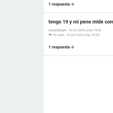
1 respuesta
tengo 19 y mi pene mide com
eduardolope
-
10 oct 2016 a las 19:03
Dr.Josh
-
10 oct 2016 a las 19:53
1 respuesta