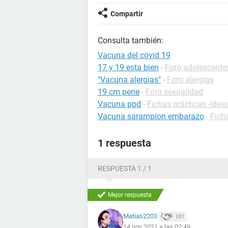
Compartir
Consulta también:
Vacuna del covid 19
17 y 19 esta bien
-
Foro adolescente
"Vacuna alergias"
-
Foro alergias
19 cm pene
-
Foro sexualidad
Vacuna ppd
-
Fichas prácticas -Idea
Vacuna sarampion embarazo
-
Fich
1 respuesta
RESPUESTA 1 / 1
Mejor respuesta
Matias2203
101
14 nov 2021 a las 02:49