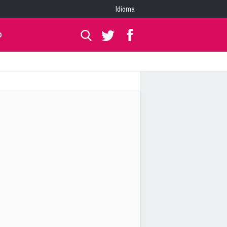
Idioma
O