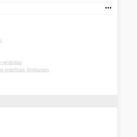
s
s recibidas
as prácticas -Embarazo