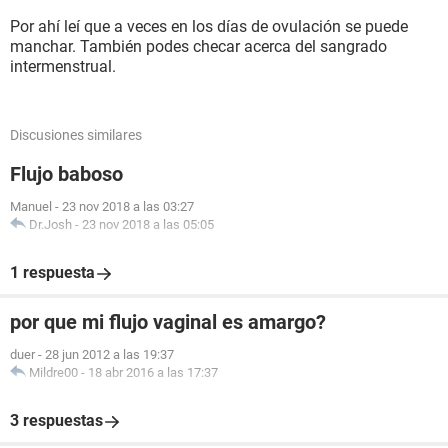
Por ahí leí que a veces en los días de ovulación se puede
manchar. También podes checar acerca del sangrado
intermenstrual.
Discusiones similares
Flujo baboso
Manuel
-
23 nov 2018 a las 03:27
Dr.Josh
-
23 nov 2018 a las 05:05
1 respuesta
por que mi flujo vaginal es amargo?
duer
-
28 jun 2012 a las 19:37
Mildre00
-
18 abr 2016 a las 17:37
3 respuestas