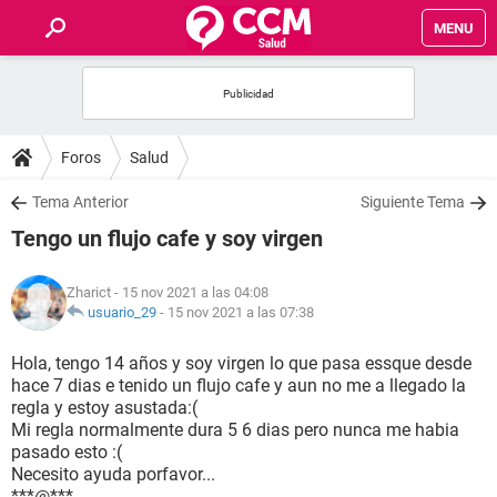
MENU
INICIO
FOROS
Foros
Salud
SALUD
Tema Anterior
Siguiente Tema
Tengo un flujo cafe y soy virgen
FAMILIA
Zharict
- 15 nov 2021 a las 04:08
NUTRICIÓN
usuario_29
-
15 nov 2021 a las 07:38
Hola, tengo 14 años y soy virgen lo que pasa essque desde
BIENESTAR
hace 7 dias e tenido un flujo cafe y aun no me a llegado la
regla y estoy asustada:(
SEXUALIDAD
Mi regla normalmente dura 5 6 dias pero nunca me habia
pasado esto :(
Necesito ayuda porfavor...
GLOSARIO
***@***