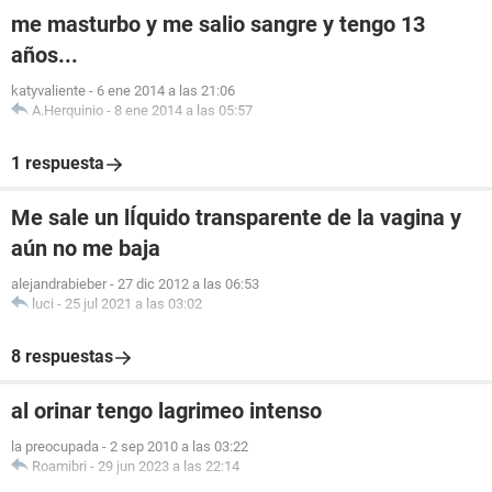
me masturbo y me salio sangre y tengo 13
años...
katyvaliente
-
6 ene 2014 a las 21:06
A.Herquinio
-
8 ene 2014 a las 05:57
1 respuesta
Me sale un lÍquido transparente de la vagina y
aún no me baja
alejandrabieber
-
27 dic 2012 a las 06:53
luci
-
25 jul 2021 a las 03:02
8 respuestas
al orinar tengo lagrimeo intenso
la preocupada
-
2 sep 2010 a las 03:22
Roamibri
-
29 jun 2023 a las 22:14