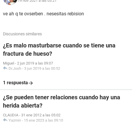
19 nov 2021 a las 03:21
ve ah q te ovserben . nesesitas rebision
Discusiones similares
¿Es malo masturbarse cuando se tiene una
fractura de hueso?
Miguel
-
2 jun 2019 a las 09:07
Dr.Josh
-
3 jun 2019 a las 00:52
1 respuesta
¿Se pueden tener relaciones cuando hay una
herida abierta?
CLAUDIA
-
31 ene 2012 a las 05:02
Yazmin
-
15 ene 2023 a las 09:10