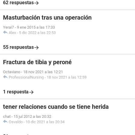
62 respuestas
Masturbación tras una operación
Yerai7
-
9 ene 2015 a las 17:33
Alex
-
5 dic 2022 a las 22:53
55 respuestas
Fractura de tibia y peroné
Octaviano
-
18 nov 2021 a las 12:21
ProfessionalNursing
-
18 nov 2021 a las 12:59
1 respuesta
tener relaciones cuando se tiene herida
chat
-
15 jul 2012 a las 20:32
Osvaldo
-
10 dic 2021 a las 20:34