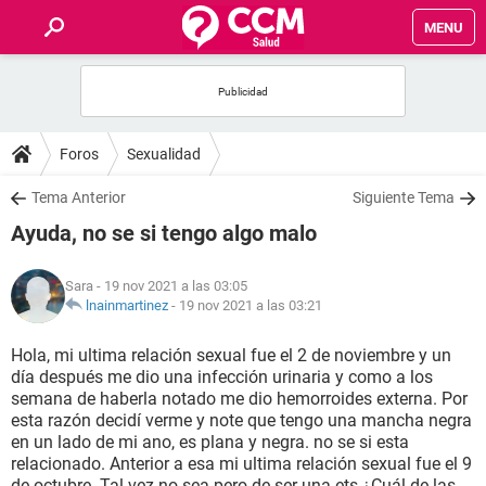
MENU
INICIO
FOROS
Foros
Sexualidad
SALUD
Tema Anterior
Siguiente Tema
Ayuda, no se si tengo algo malo
FAMILIA
Sara
- 19 nov 2021 a las 03:05
NUTRICIÓN
lnainmartinez
-
19 nov 2021 a las 03:21
Hola, mi ultima relación sexual fue el 2 de noviembre y un
BIENESTAR
día después me dio una infección urinaria y como a los
semana de haberla notado me dio hemorroides externa. Por
SEXUALIDAD
esta razón decidí verme y note que tengo una mancha negra
en un lado de mi ano, es plana y negra. no se si esta
relacionado. Anterior a esa mi ultima relación sexual fue el 9
GLOSARIO
de octubre. Tal vez no sea pero de ser una ets ¿Cuál de las