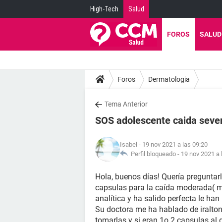
High-Tech
Salud
FOROS
SALUD
Foros
Dermatologia
Tema Anterior
SOS adolescente caida seve
Isabel
- 19 nov 2021 a las 09:20
Perfil bloqueado -
19 nov 2021 a 
Hola, buenos días! Quería preguntarl
capsulas para la caída moderada( 
analítica y ha salido perfecta le han
Su doctora me ha hablado de iralton
tomarlas y si eran 1o 2 capsulas al 