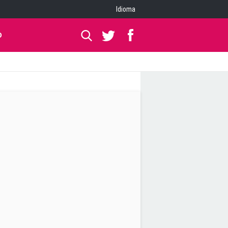
Idioma
O