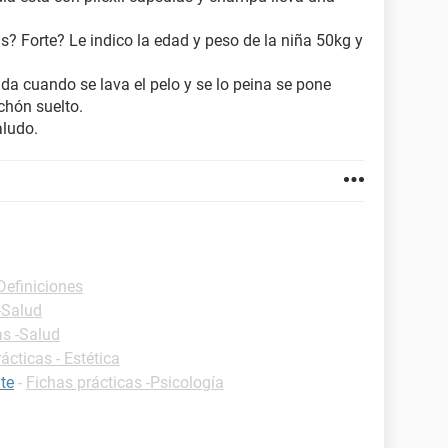
us? Forte? Le indico la edad y peso de la niña 50kg y
da cuando se lava el pelo y se lo peina se pone
chón suelto.
aludo.
Definiciones
-Salud
as -Salud
ácticas - Estética
te
-
Fichas prácticas -Psicología