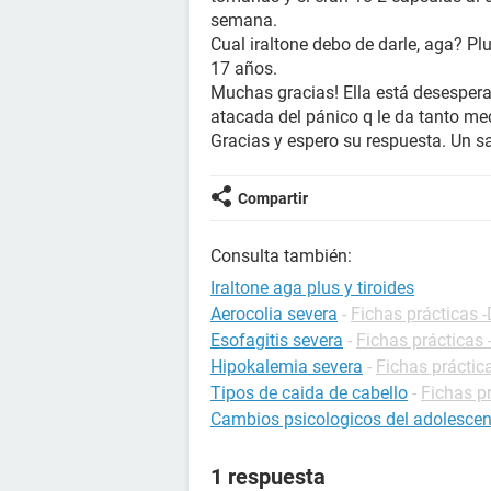
semana.
Cual iraltone debo de darle, aga? Pl
17 años.
Muchas gracias! Ella está desespera
atacada del pánico q le da tanto me
Gracias y espero su respuesta. Un s
Compartir
Consulta también:
Iraltone aga plus y tiroides
Aerocolia severa
-
Fichas prácticas -
Esofagitis severa
-
Fichas prácticas 
Hipokalemia severa
-
Fichas práctic
Tipos de caida de cabello
-
Fichas pr
Cambios psicologicos del adolescen
1 respuesta