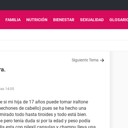
FAMILIA
NUTRICIÓN
BIENESTAR
SEXUALIDAD
GLOSARI
Siguiente Tema
ra.
las 14:05
e si mi hija de 17 años puede tomar iraltone
mechones de cabello) pues se ha hecho una
 mirado todo hasta tiroides y todo está bien.
e pero tenía duda si por la edad y peso podía
día esta con pilexil capsulas y champu lleva una