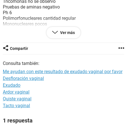
Tricomonas no se observó
Pruebas de aminas negativo
Ph 6
Polimorfonucleares cantidad regular
Mononucleares pocos
Levaduras sin seudohifas no se observó
Ver más
Bacilos cortos gram + cantidad regular
Bacilos gram - pocos
Compartir
Consulta también:
Me ayudan con este resultado de exudado vaginal por favor
Desfloración vaginal
Exudado
Ardor vaginal
Quiste vaginal
Tacto vaginal
1 respuesta