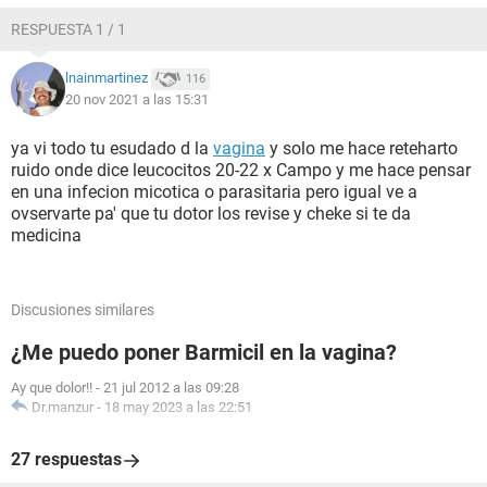
RESPUESTA 1 / 1
lnainmartinez
116
20 nov 2021 a las 15:31
ya vi todo tu esudado d la
vagina
y solo me hace reteharto
ruido onde dice leucocitos 20-22 x Campo y me hace pensar
en una infecion micotica o parasitaria pero igual ve a
ovservarte pa' que tu dotor los revise y cheke si te da
medicina
Discusiones similares
¿Me puedo poner Barmicil en la vagina?
Ay que dolor!!
-
21 jul 2012 a las 09:28
Dr.manzur
-
18 may 2023 a las 22:51
27 respuestas