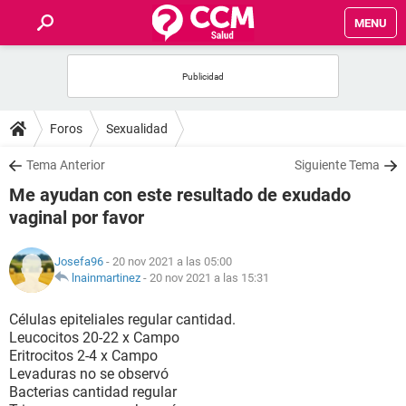
MENU
INICIO
FOROS
Foros
Sexualidad
SALUD
Tema Anterior
Siguiente Tema
Me ayudan con este resultado de exudado
FAMILIA
vaginal por favor
NUTRICIÓN
Josefa96
- 20 nov 2021 a las 05:00
lnainmartinez
-
20 nov 2021 a las 15:31
BIENESTAR
Células epiteliales regular cantidad.
Leucocitos 20-22 x Campo
SEXUALIDAD
Eritrocitos 2-4 x Campo
Levaduras no se observó
Bacterias cantidad regular
GLOSARIO