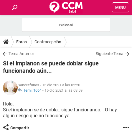
MENU
INICIO
FOROS
Foros
Contracepción
SALUD
Tema Anterior
Siguiente Tema
Si el implanon se puede doblar sigue
FAMILIA
funcionando aún...
NUTRICIÓN
Sandrafunes
- 15 dic 2021 a las 02:20
Temi_1064
-
15 dic 2021 a las 03:59
BIENESTAR
Hola,
Si el implanon se de dobla.. sigue funcionando... O hay
SEXUALIDAD
algun riesgo que no funcione ya
GLOSARIO
Compartir