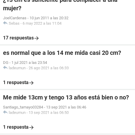
mujer?
JoelCardenas
-
10 jun 2011 a las 20:32
Sebas
-
6 may 2022 a las 11:04
17 respuestas
es normal que a los 14 me mida casi 20 cm?
DG
-
1 jul 2021 a las 23:54
ladeumun
-
26 ago 2021 a las 06:33
1 respuesta
Me mide 13cm y tengo 13 años está bien o no?
Santiago_tamayo03284
-
13 sep 2021 a las 06:46
ladeumun
-
13 sep 2021 a las 06:50
1 respuesta