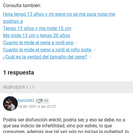
Consulta también:
Hola tengo 13 años y mi pene no se me para nose me
podrían a
Tengo 13 años y me mide 15 cm
Me mide 13 cm y tengo 20 años
Cuanto le mide el pene a jordi enp
✓
Cuanto le mide el pene a jordi el niño polla
✓
¿Cuál es la verdad del tamaño del pene?
✓
1 respuesta
RESPUESTA 1 / 1
Nat20083
69
18 dic 2021 a las 22:57
Podría ser disfunción eréctil, podria ser, y eso se debe, no a
que sea indicio de infertilidad, sino por estrés, lo que
consumes, además que tal vez aún no inicias la pubertad, lo