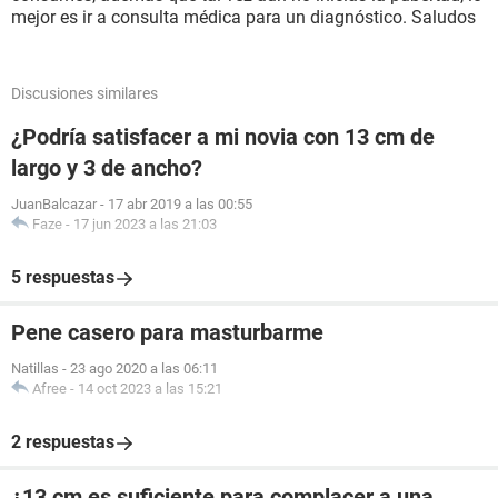
mejor es ir a consulta médica para un diagnóstico. Saludos
Discusiones similares
¿Podría satisfacer a mi novia con 13 cm de
largo y 3 de ancho?
JuanBalcazar
-
17 abr 2019 a las 00:55
Faze
-
17 jun 2023 a las 21:03
5 respuestas
Pene casero para masturbarme
Natillas
-
23 ago 2020 a las 06:11
Afree
-
14 oct 2023 a las 15:21
2 respuestas
¿13 cm es suficiente para complacer a una