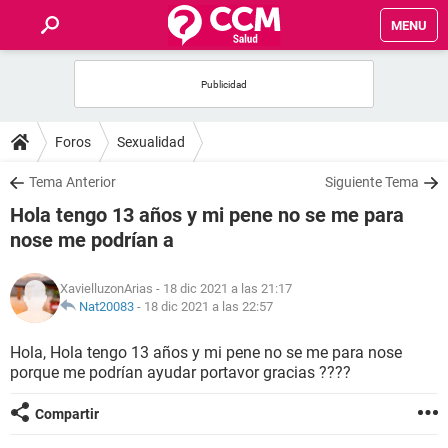
MENU
INICIO
FOROS
Foros
Sexualidad
SALUD
Tema Anterior
Siguiente Tema
Hola tengo 13 años y mi pene no se me para
FAMILIA
nose me podrían a
NUTRICIÓN
XavielluzonArias
- 18 dic 2021 a las 21:17
Nat20083
-
18 dic 2021 a las 22:57
BIENESTAR
Hola, Hola tengo 13 años y mi pene no se me para nose
porque me podrían ayudar portavor gracias ????
SEXUALIDAD
Compartir
GLOSARIO