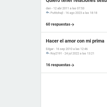
Quiero tener relaciones sex
dan
-
12 abr 2011 a las 07:53
Putitohajl
-
16 ago 2023 a las 18:18
60 respuestas
Hacer el amor con mi prima
Edgar
-
16 sep 2010 a las 12:46
Roy2191
-
24 jul 2022 a las 13:21
16 respuestas