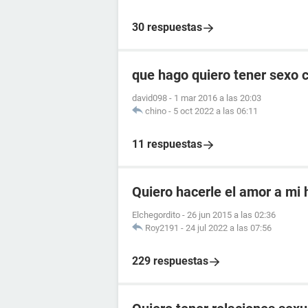
30 respuestas
que hago quiero tener sexo 
david098
-
1 mar 2016 a las 20:03
chino
-
5 oct 2022 a las 06:11
11 respuestas
Quiero hacerle el amor a mi
Elchegordito
-
26 jun 2015 a las 02:36
Roy2191
-
24 jul 2022 a las 07:56
229 respuestas