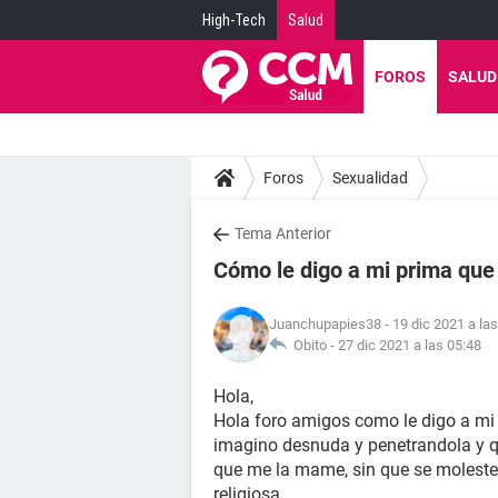
High-Tech
Salud
FOROS
SALUD
Foros
Sexualidad
Tema Anterior
Cómo le digo a mi prima que
Juanchupapies38
- 19 dic 2021 a la
Obito -
27 dic 2021 a las 05:48
Hola,
Hola foro amigos como le digo a mi
imagino desnuda y penetrandola y qu
que me la mame, sin que se moleste 
religiosa