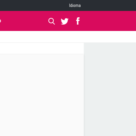
Idioma
O