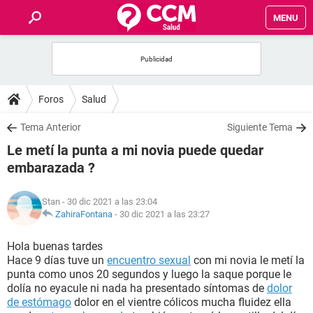
MENU
INICIO
FOROS
Foros
Salud
SALUD
Tema Anterior
Siguiente Tema
Le metí la punta a mi novia puede quedar
FAMILIA
embarazada ?
NUTRICIÓN
Stan
- 30 dic 2021 a las 23:04
ZahiraFontana
-
30 dic 2021 a las 23:27
BIENESTAR
Hola buenas tardes
Hace 9 días tuve un
encuentro sexual
con mi novia le metí la
SEXUALIDAD
punta como unos 20 segundos y luego la saque porque le
dolía no eyacule ni nada ha presentado síntomas de
dolor
de estómago
dolor en el vientre cólicos mucha fluidez ella
GLOSARIO