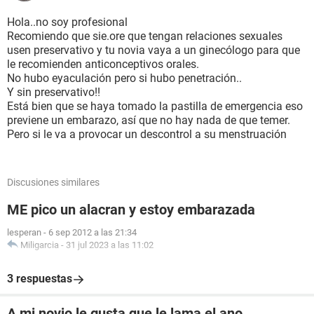
Hola..no soy profesional
Recomiendo que sie.ore que tengan relaciones sexuales
usen preservativo y tu novia vaya a un ginecólogo para que
le recomienden anticonceptivos orales.
No hubo eyaculación pero si hubo penetración..
Y sin preservativo!!
Está bien que se haya tomado la pastilla de emergencia eso
previene un embarazo, así que no hay nada de que temer.
Pero si le va a provocar un descontrol a su menstruación
Discusiones similares
ME pico un alacran y estoy embarazada
lesperan
-
6 sep 2012 a las 21:34
Miligarcia
-
31 jul 2023 a las 11:02
3 respuestas
A mi novio le gusta que le lama el ano