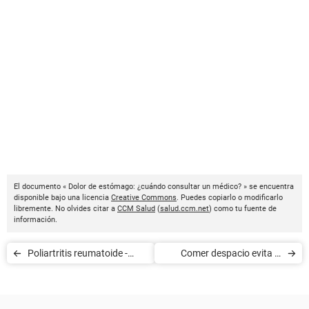
El documento « Dolor de estómago: ¿cuándo consultar un médico? » se encuentra
disponible bajo una licencia
Creative Commons
. Puedes copiarlo o modificarlo
libremente. No olvides citar a
CCM Salud
(
salud.ccm.net
) como tu fuente de
información.
Poliartritis reumatoide -
Comer despacio evita el
Estrategias terapéuticas
dolor de estómago
recientes