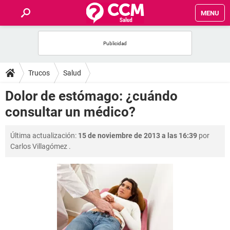
MENU
INICIO
FOROS
Trucos
Salud
SALUD
Dolor de estómago: ¿cuándo
consultar un médico?
FAMILIA
Última actualización:
15 de noviembre de 2013 a las 16:39
por
NUTRICIÓN
Carlos Villagómez
.
BIENESTAR
SEXUALIDAD
GLOSARIO