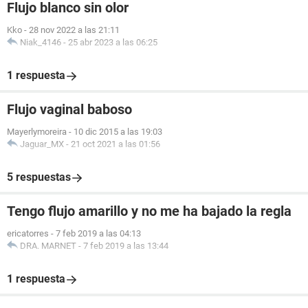
Flujo blanco sin olor
Kko
-
28 nov 2022 a las 21:11
Niak_4146
-
25 abr 2023 a las 06:25
1 respuesta
Flujo vaginal baboso
Mayerlymoreira
-
10 dic 2015 a las 19:03
Jaguar_MX
-
21 oct 2021 a las 01:56
5 respuestas
Tengo flujo amarillo y no me ha bajado la regla
ericatorres
-
7 feb 2019 a las 04:13
DRA. MARNET
-
7 feb 2019 a las 13:44
1 respuesta