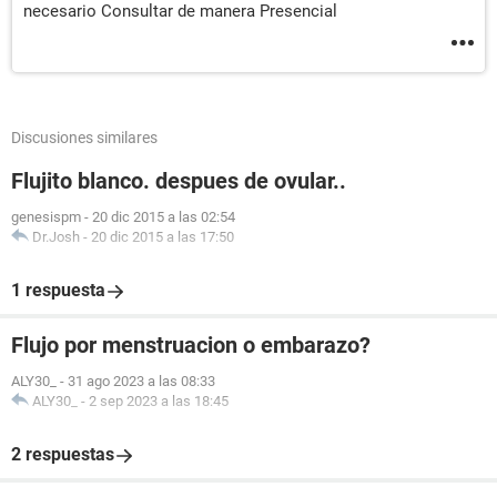
necesario Consultar de manera Presencial
Discusiones similares
Flujito blanco. despues de ovular..
genesispm
-
20 dic 2015 a las 02:54
Dr.Josh
-
20 dic 2015 a las 17:50
1 respuesta
Flujo por menstruacion o embarazo?
ALY30_
-
31 ago 2023 a las 08:33
ALY30_
-
2 sep 2023 a las 18:45
2 respuestas