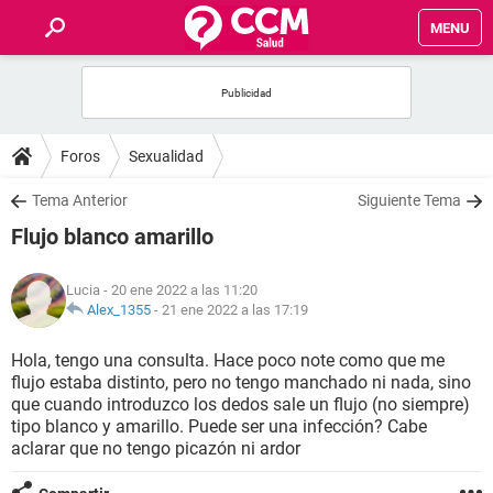
MENU
INICIO
FOROS
Foros
Sexualidad
SALUD
Tema Anterior
Siguiente Tema
Flujo blanco amarillo
FAMILIA
Lucia
- 20 ene 2022 a las 11:20
NUTRICIÓN
Alex_1355
-
21 ene 2022 a las 17:19
Hola, tengo una consulta. Hace poco note como que me
BIENESTAR
flujo estaba distinto, pero no tengo manchado ni nada, sino
que cuando introduzco los dedos sale un flujo (no siempre)
SEXUALIDAD
tipo blanco y amarillo. Puede ser una infección? Cabe
aclarar que no tengo picazón ni ardor
GLOSARIO