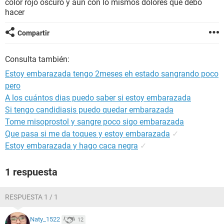
color rojo oscuro y aun con lo mismos dolores que debo
hacer
Compartir
Consulta también:
Estoy embarazada tengo 2meses eh estado sangrando poco
pero
A los cuántos dias puedo saber si estoy embarazada
Si tengo candidiasis puedo quedar embarazada
Tome misoprostol y sangre poco sigo embarazada
Que pasa si me da toques y estoy embarazada
✓
Estoy embarazada y hago caca negra
✓
1 respuesta
RESPUESTA 1 / 1
Naty_1522
12