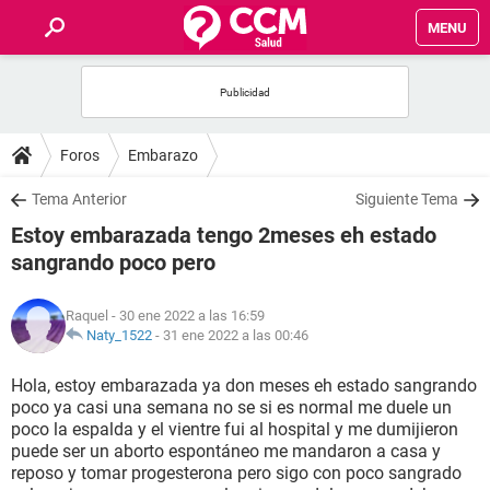
MENU
INICIO
FOROS
Foros
Embarazo
SALUD
Tema Anterior
Siguiente Tema
Estoy embarazada tengo 2meses eh estado
FAMILIA
sangrando poco pero
NUTRICIÓN
Raquel
- 30 ene 2022 a las 16:59
Naty_1522
-
31 ene 2022 a las 00:46
BIENESTAR
Hola, estoy embarazada ya don meses eh estado sangrando
poco ya casi una semana no se si es normal me duele un
SEXUALIDAD
poco la espalda y el vientre fui al hospital y me dumijieron
puede ser un aborto espontáneo me mandaron a casa y
reposo y tomar progesterona pero sigo con poco sangrado
GLOSARIO