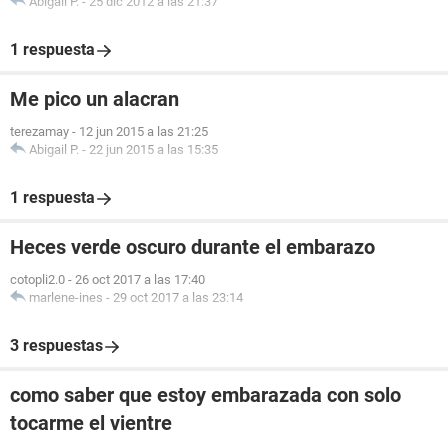
Abigail P.
-
25 dic 2012 a las 21:37
1 respuesta
Me pico un alacran
terezamay
-
12 jun 2015 a las 21:25
Abigail P.
-
22 jun 2015 a las 15:35
1 respuesta
Heces verde oscuro durante el embarazo
cotopli2.0
-
26 oct 2017 a las 17:40
marlene-ines
-
29 oct 2017 a las 23:14
3 respuestas
como saber que estoy embarazada con solo
tocarme el vientre