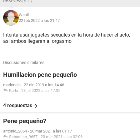
RESPUESTA 1 / 1
Wasil
22 feb 2022 a las 21:47
Intenta usar juguetes sexuales en la hora de hacer el acto,
asi ambos llegaran al orgasmo
Discusiones similares
Humillacion pene pequeño
marlongih
-
22 dic 2019 a las 14:46
Karla
-
23 jul 2022 a las 17:35
4 respuestas
Pene pequeño?
antonio_2054
-
20 mar 2021 a las 01:17
Sebastian_9657
-
20 mar 2021 a las 02:06