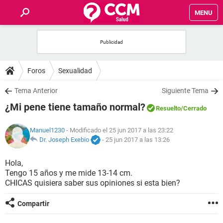
MENU
INICIO
FOROS
Foros
Sexualidad
SALUD
Tema Anterior
Siguiente Tema
¿Mi pene tiene tamaño normal?
Resuelto
/Cerrado
FAMILIA
Manuel1230
- Modificado el 25 jun 2017 a las 23:22
NUTRICIÓN
Dr. Joseph Exebio
-
25 jun 2017 a las 13:26
Hola,
BIENESTAR
Tengo 15 años y me mide 13-14 cm.
CHICAS quisiera saber sus opiniones si esta bien?
SEXUALIDAD
Compartir
GLOSARIO