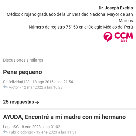
Dr. Joseph Exebio
Médico cirujano graduado de la Universidad Nacional Mayor de San
Marcos
Número de registro 75153 en el Colegio Médico del Perú
Discusiones similares
Pene pequeno
Sinfelizidad123
-
18 ago 2016 a las 21:54
Victor
-
12 mar 2022 a las 16:28
25 respuestas
AYUDA, Encontré a mi madre con mi hermano
LoganSG
-
8 ene 2023 a las 01:02
Fabriciodongo
-
19 ene 2023 a las 11:31