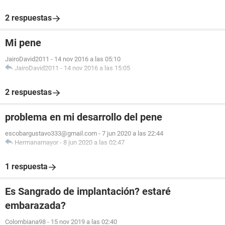
2 respuestas
Mi pene
JairoDavid2011
-
14 nov 2016 a las 05:10
JairoDavid2011
-
14 nov 2016 a las 15:05
2 respuestas
problema en mi desarrollo del pene
escobargustavo333@gmail.com
-
7 jun 2020 a las 22:44
Hermanamayor
-
8 jun 2020 a las 02:47
1 respuesta
Es Sangrado de implantación? estaré
embarazada?
Colombiana98
-
15 nov 2019 a las 02:40