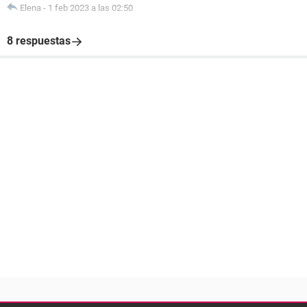
Elena
-
1 feb 2023 a las 02:50
8 respuestas