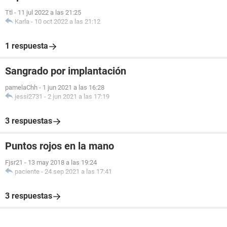
Ttl
-
11 jul 2022 a las 21:25
Karla
-
10 oct 2022 a las 21:12
1 respuesta
Sangrado por implantación
pamelaChh
-
1 jun 2021 a las 16:28
jessi2731
-
2 jun 2021 a las 17:19
3 respuestas
Puntos rojos en la mano
Fjsr21
-
13 may 2018 a las 19:24
paciente
-
24 sep 2021 a las 17:41
3 respuestas