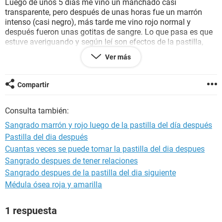
Luego de unos 5 días me vino un manchado casi
transparente, pero después de unas horas fue un marrón
intenso (casi negro), más tarde me vino rojo normal y
después fueron unas gotitas de sangre. Lo que pasa es que
estuve averiguando y según leí son efectos de la pastilla,
pero aún tengo miedo porque en el embarazo también se
Ver más
presenta sangrado, por favor quisiera que me ayuden a
resolver mi duda
Compartir
Consulta también:
Sangrado marrón y rojo luego de la pastilla del día después
Pastilla del dia después
Cuantas veces se puede tomar la pastilla del dia despues
Sangrado despues de tener relaciones
Sangrado despues de la pastilla del dia siguiente
Médula ósea roja y amarilla
1 respuesta