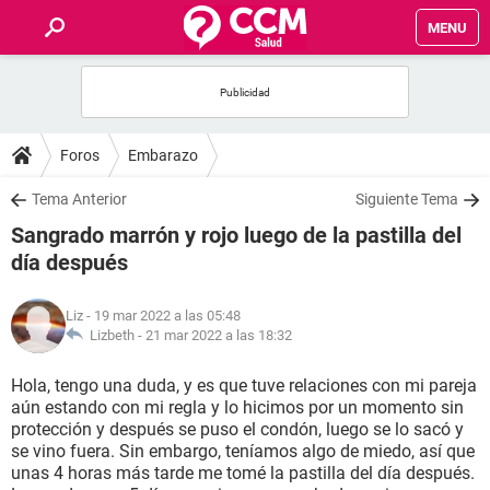
MENU
INICIO
FOROS
Foros
Embarazo
SALUD
Tema Anterior
Siguiente Tema
Sangrado marrón y rojo luego de la pastilla del
FAMILIA
día después
NUTRICIÓN
Liz
- 19 mar 2022 a las 05:48
Lizbeth -
21 mar 2022 a las 18:32
BIENESTAR
Hola, tengo una duda, y es que tuve relaciones con mi pareja
aún estando con mi regla y lo hicimos por un momento sin
SEXUALIDAD
protección y después se puso el condón, luego se lo sacó y
se vino fuera. Sin embargo, teníamos algo de miedo, así que
unas 4 horas más tarde me tomé la pastilla del día después.
GLOSARIO