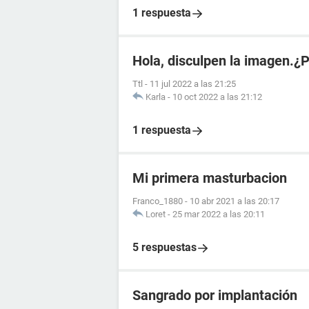
1 respuesta
Hola, disculpen la imagen.¿
Ttl
-
11 jul 2022 a las 21:25
Karla
-
10 oct 2022 a las 21:12
1 respuesta
Mi primera masturbacion
Franco_1880
-
10 abr 2021 a las 20:17
Loret
-
25 mar 2022 a las 20:11
5 respuestas
Sangrado por implantación