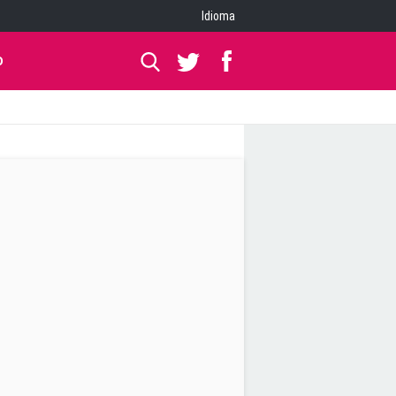
Idioma
O