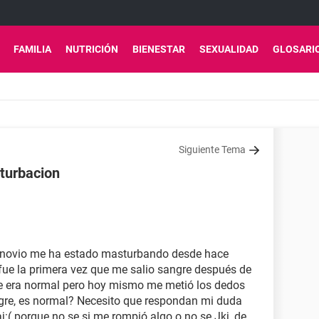
FAMILIA
NUTRICIÓN
BIENESTAR
SEXUALIDAD
GLOSARI
Siguiente Tema
turbacion
1
 novio me ha estado masturbando desde hace
e la primera vez que me salio sangre después de
e era normal pero hoy mismo me metió los dedos
gre, es normal? Necesito que respondan mi duda
j:( porque no se si me rompió algo o no se Jkj, de