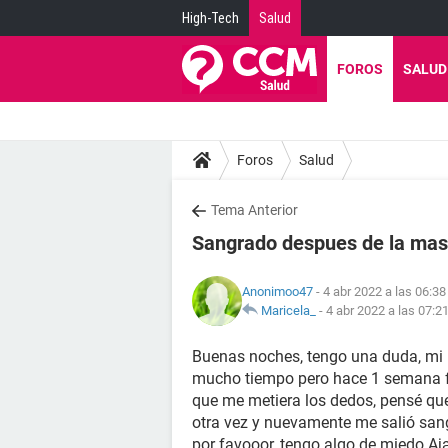
High-Tech
Salud
FOROS
SALUD
Foros
Salud
Tema Anterior
Sangrado despues de la mas
Anonimoo47
- 4 abr 2022 a las 06:38
Maricela_
-
4 abr 2022 a las 07:2
Buenas noches, tengo una duda, mi
mucho tiempo pero hace 1 semana fu
que me metiera los dedos, pensé qu
otra vez y nuevamente me salió san
por favooor, tengo algo de miedo Aja