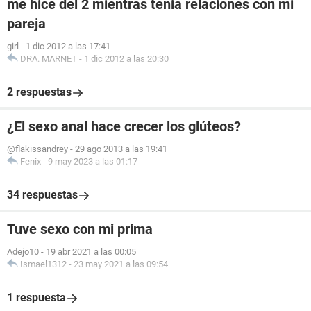
me hice del 2 mientras tenia relaciones con mi
pareja
girl
-
1 dic 2012 a las 17:41
DRA. MARNET
-
1 dic 2012 a las 20:30
2 respuestas
¿El sexo anal hace crecer los glúteos?
@flakissandrey
-
29 ago 2013 a las 19:41
Fenix
-
9 may 2023 a las 01:17
34 respuestas
Tuve sexo con mi prima
Adejo10
-
19 abr 2021 a las 00:05
Ismael1312
-
23 may 2021 a las 09:54
1 respuesta