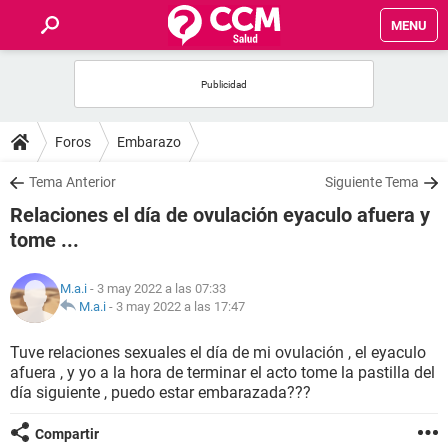
MENU
INICIO
FOROS
Foros
Embarazo
SALUD
Tema Anterior
Siguiente Tema
Relaciones el día de ovulación eyaculo afuera y
FAMILIA
tome ...
NUTRICIÓN
M.a.i
- 3 may 2022 a las 07:33
M.a.i
-
3 may 2022 a las 17:47
BIENESTAR
Tuve relaciones sexuales el día de mi ovulación , el eyaculo
afuera , y yo a la hora de terminar el acto tome la pastilla del
SEXUALIDAD
día siguiente , puedo estar embarazada???
GLOSARIO
Compartir