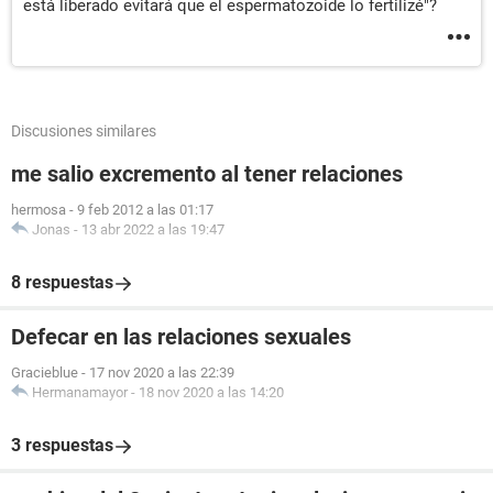
está liberado evitará que el espermatozoide lo fertilizé"?
Discusiones similares
me salio excremento al tener relaciones
hermosa
-
9 feb 2012 a las 01:17
Jonas
-
13 abr 2022 a las 19:47
8 respuestas
Defecar en las relaciones sexuales
Gracieblue
-
17 nov 2020 a las 22:39
Hermanamayor
-
18 nov 2020 a las 14:20
3 respuestas