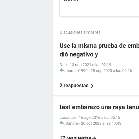
Discusiones similares
Use la misma prueba de emba
dió negativo y
Dan
-
13 sep 2021 a las 02:19
marsan1990
-
28 sep 2023 a las 09:26
2 respuestas
test embarazo una raya tenu
LocaLupi
-
16 ago 2016 a las 05:15
Sandra
-
20 oct 2023 a las 17:43
17 respuestas