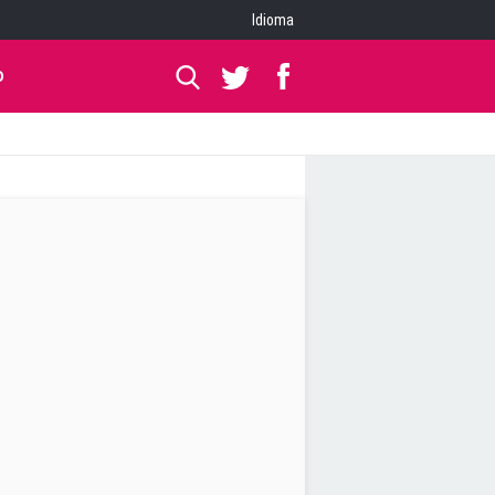
Idioma
O