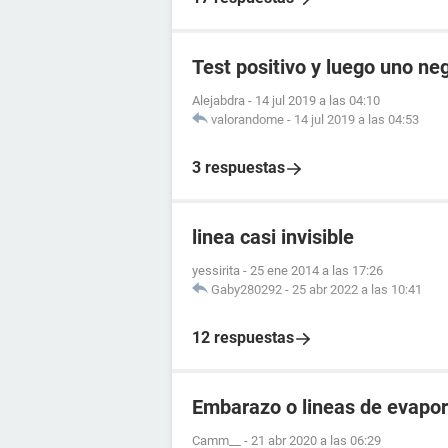
Test positivo y luego uno ne
Alejabdra
-
14 jul 2019 a las 04:10
valorandome
-
14 jul 2019 a las 04:53
3 respuestas
linea casi invisible
yessirita
-
25 ene 2014 a las 17:26
Gaby280292
-
25 abr 2022 a las 10:41
12 respuestas
Embarazo o lineas de evapo
Camm__
-
21 abr 2020 a las 06:29