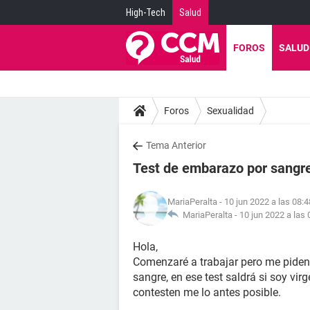
High-Tech
Salud
FOROS
SALUD
Foros
Sexualidad
Tema Anterior
Test de embarazo por sangre.
MariaPeralta
- 10 jun 2022 a las 08:4
MariaPeralta -
10 jun 2022 a las 
Hola,
Comenzaré a trabajar pero me piden
sangre, en ese test saldrá si soy vi
contesten me lo antes posible.