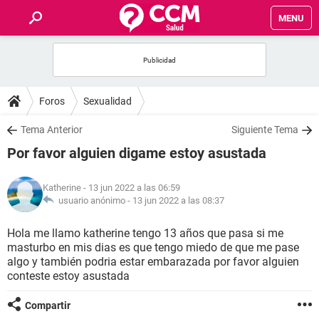
MENU
INICIO
FOROS
Foros
Sexualidad
SALUD
Tema Anterior
Siguiente Tema
Por favor alguien digame estoy asustada
FAMILIA
Katherine
- 13 jun 2022 a las 06:59
NUTRICIÓN
usuario anónimo -
13 jun 2022 a las 08:37
Hola me llamo katherine tengo 13 años que pasa si me
BIENESTAR
masturbo en mis dias es que tengo miedo de que me pase
algo y también podria estar embarazada por favor alguien
SEXUALIDAD
conteste estoy asustada
Compartir
GLOSARIO