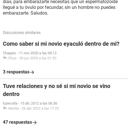
días, para embarazarte necesitas que un espermatozoide
llegué a tu óvulo por fecundar, sin un hombre no puedes
embarazarte. Saludos.
Discusiones similares
Como saber si mi novio eyaculó dentro de mi?
Chappis
-
11 nov 2020 a las 08:12
Chus
-
30 jun 2023 a las 01:20
3 respuestas
Tuve relaciones y no sé si mi novio se vino
dentro
luzecoita
-
15 dic 2012 a las 06:36
Nenita
-
26 abr 2022 a las 17:22
47 respuestas