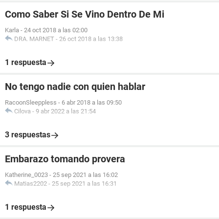
Como Saber Si Se Vino Dentro De Mi
Karla
-
24 oct 2018 a las 02:00
DRA. MARNET
-
26 oct 2018 a las 13:38
1 respuesta
No tengo nadie con quien hablar
RacoonSleeppless
-
6 abr 2018 a las 09:50
Cilova
-
9 abr 2022 a las 21:54
3 respuestas
Embarazo tomando provera
Katherine_0023
-
25 sep 2021 a las 16:02
Matias2202
-
25 sep 2021 a las 16:31
1 respuesta