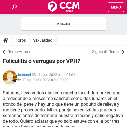
MENU
INICIO
FOROS
Foros
Sexualidad
SALUD
Tema Anterior
Siguiente Tema
Foliculitis o verrugas por VPH?
FAMILIA
Jmanuel.03
- 14 jun 2022 a las 01:01
NUTRICIÓN
Rmq -
9 abr 2023 a las 00:30
Saludos, llevo varios días con mucha incertidumbre ya que
BIENESTAR
alrededor de 5 meses me salieron como dos lunares en el
tronco del pene y hay uno que tiene un poquito de relieve y
SEXUALIDAD
me tiene preocupado. Mi ex pareja se realizó las pruebas
semanas antes de terminar nuestra relación y salió negativo
de todo. Quiero aclarar que yo solo estuve con ella por tres
GLOSARIO
años, no tuve relaciones con terceros.