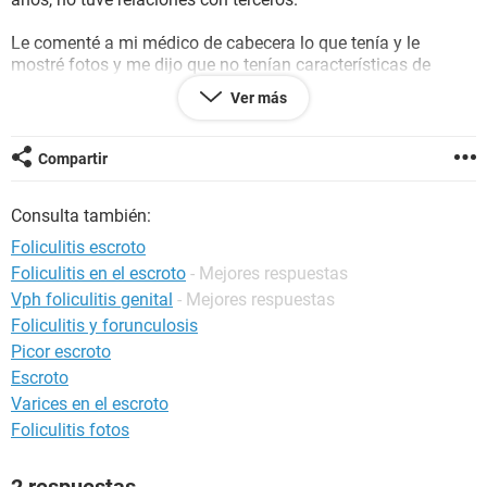
Le comenté a mi médico de cabecera lo que tenía y le
mostré fotos y me dijo que no tenían características de
verrugas. Adicionalmente, le mostré a un dermatólogo en
Ver más
línea y me dijo que tenía aspecto de foliculitis por haberme
rasurado. Quiero aclarar que no me pica, no me arde y
siempre ha tenido color de lunar. Quiero también preguntar
Compartir
si tener lunares en el escroto es normal?
Consulta también:
Tengo mucho miedo y quisiera que algún profesional o
alguna persona pudiese ayudarme con las fotos que voy a
Foliculitis escroto
adjuntar.
Foliculitis en el escroto
- Mejores respuestas
Vph foliculitis genital
- Mejores respuestas
Recalco que estoy conociendo a alguien y ya me hice las
pruebas de ets y estoy esperando los resultados, soy una
Foliculitis y forunculosis
persona sumamente responsable y solo estoy tratando de
Picor escroto
hacer las cosas de la mejor manera.
Escroto
Varices en el escroto
Gracias de antemano.
Foliculitis fotos