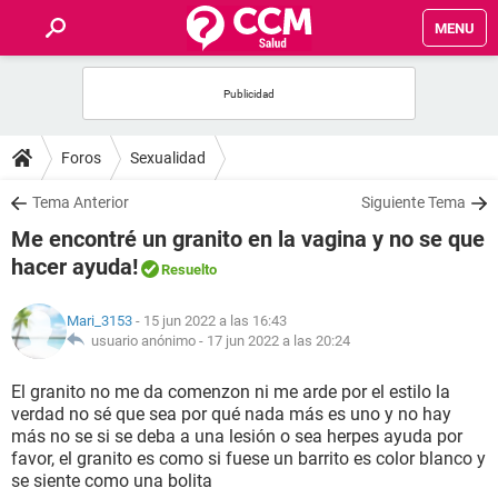
MENU
INICIO
FOROS
Foros
Sexualidad
SALUD
Tema Anterior
Siguiente Tema
Me encontré un granito en la vagina y no se que
FAMILIA
hacer ayuda!
Resuelto
NUTRICIÓN
Mari_3153
- 15 jun 2022 a las 16:43
usuario anónimo -
17 jun 2022 a las 20:24
BIENESTAR
El granito no me da comenzon ni me arde por el estilo la
verdad no sé que sea por qué nada más es uno y no hay
SEXUALIDAD
más no se si se deba a una lesión o sea herpes ayuda por
favor, el granito es como si fuese un barrito es color blanco y
se siente como una bolita
GLOSARIO