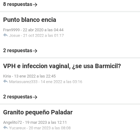
8 respuestas
Punto blanco encia
Fran9999
-
22 abr 2020 a las 04:44
Josue
-
21 oct 2022 a las 01:17
2 respuestas
VPH e infeccion vaginal, ¿se usa Barmicil?
Kiria
-
13 ene 2022 a las 22:45
Mariasuarez333
-
14 ene 2022 a las 03:16
2 respuestas
Granito pequeño Paladar
Angelito72
-
19 mar 2023 a las 12:11
Yucareux
-
20 mar 2023 a las 08:08