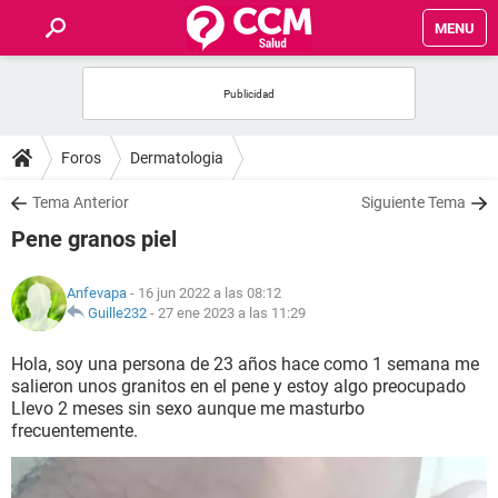
MENU
INICIO
FOROS
Foros
Dermatologia
SALUD
Tema Anterior
Siguiente Tema
Pene granos piel
FAMILIA
Anfevapa
- 16 jun 2022 a las 08:12
NUTRICIÓN
Guille232
-
27 ene 2023 a las 11:29
Hola, soy una persona de 23 años hace como 1 semana me
BIENESTAR
salieron unos granitos en el pene y estoy algo preocupado
Llevo 2 meses sin sexo aunque me masturbo
SEXUALIDAD
frecuentemente.
GLOSARIO