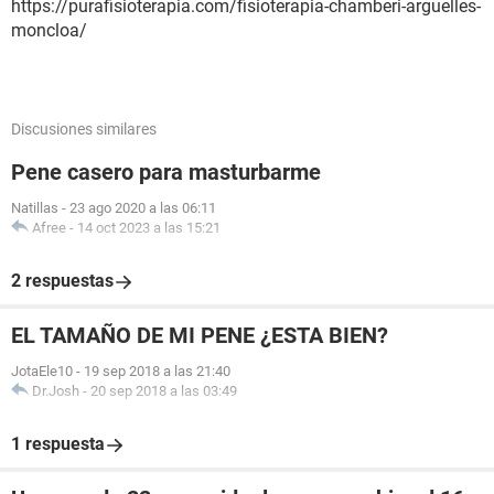
https://purafisioterapia.com/fisioterapia-chamberi-arguelles-
moncloa/
Discusiones similares
Pene casero para masturbarme
Natillas
-
23 ago 2020 a las 06:11
Afree
-
14 oct 2023 a las 15:21
2 respuestas
EL TAMAÑO DE MI PENE ¿ESTA BIEN?
JotaEle10
-
19 sep 2018 a las 21:40
Dr.Josh
-
20 sep 2018 a las 03:49
1 respuesta