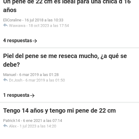
Un pene de 22 cm es ideal para una chica d 16
años
EliCoraline
-
16 jul 2018 a las 10:33
Wawawa
-
18 oct 2023 a las 17:54
4 respuestas
Piel del pene se me reseca mucho, ¿a qué se
debe?
Manuel
-
6 mar 2019 a las 01:28
Dr.Josh
-
6 mar 2019 a las 01:50
1 respuesta
Tengo 14 años y tengo mi pene de 22 cm
Patrick14
-
6 ene 2021 a las 07:14
Alex
-
1 jul 2023 a las 14:20