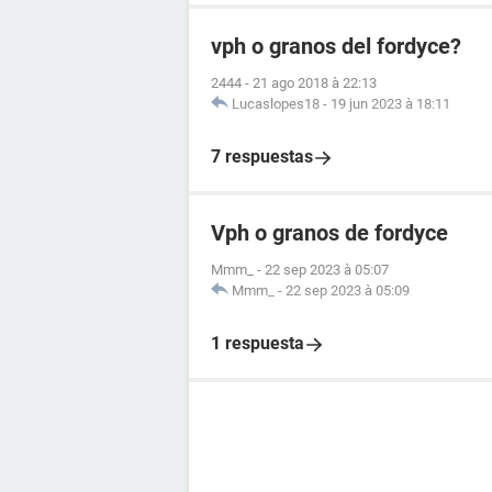
vph o granos del fordyce?
2444
-
21 ago 2018 à 22:13
Lucaslopes18
-
19 jun 2023 à 18:11
7 respuestas
Vph o granos de fordyce
Mmm_
-
22 sep 2023 à 05:07
Mmm_
-
22 sep 2023 à 05:09
1 respuesta