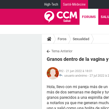
High-Tech
Santé-Médecine
FORUMS
SAL
Foros
Sexualidad
Tema Anterior
Granos dentro de la vagina 
Rt2
- 21 jun 2022 à 18:01
usuario anónimo -
27 jul 2022 à 
Hola, llevo con mi pareja más de un
más de dos semanas me depile y tuvi
granos parecidos a una espinilla de
a notarlos ya que me generan much
uno y salió como una bolita de sili