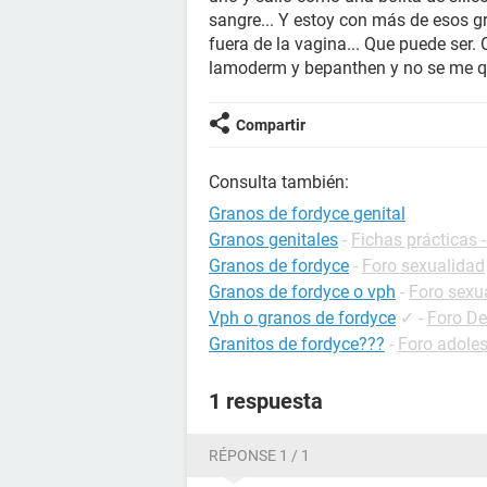
sangre... Y estoy con más de esos gr
fuera de la vagina... Que puede ser
lamoderm y bepanthen y no se me qu
Compartir
Consulta también:
Granos de fordyce genital
Granos genitales
-
Fichas prácticas 
Granos de fordyce
-
Foro sexualidad
Granos de fordyce o vph
-
Foro sexu
Vph o granos de fordyce
✓
-
Foro De
Granitos de fordyce???
-
Foro adole
1 respuesta
RÉPONSE 1 / 1