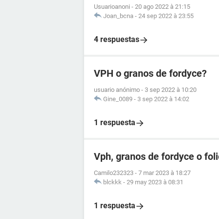
Usuarioanoni
-
20 ago 2022 à 21:15
Joan_bcna
-
24 sep 2022 à 23:55
4 respuestas
VPH o granos de fordyce?
usuario anónimo
-
3 sep 2022 à 10:20
Gine_0089
-
3 sep 2022 à 14:02
1 respuesta
Vph, granos de fordyce o foli
Camilo232323
-
7 mar 2023 à 18:27
blckkk
-
29 may 2023 à 08:31
1 respuesta