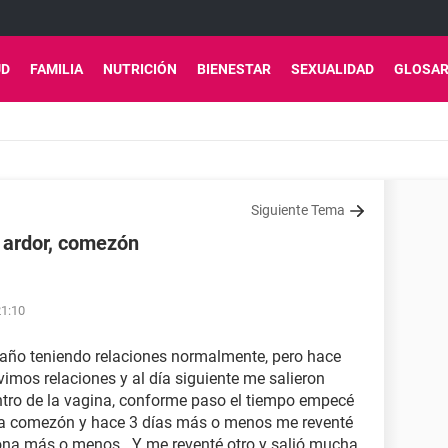
UD
FAMILIA
NUTRICIÓN
BIENESTAR
SEXUALIDAD
GLOSAR
Siguiente Tema
y ardor, comezón
21:10
 año teniendo relaciones normalmente, pero hace
mos relaciones y al día siguiente me salieron
ntro de la vagina, conforme paso el tiempo empecé
a comezón y hace 3 días más o menos me reventé
cona más o menos . Y me reventé otro y salió mucha